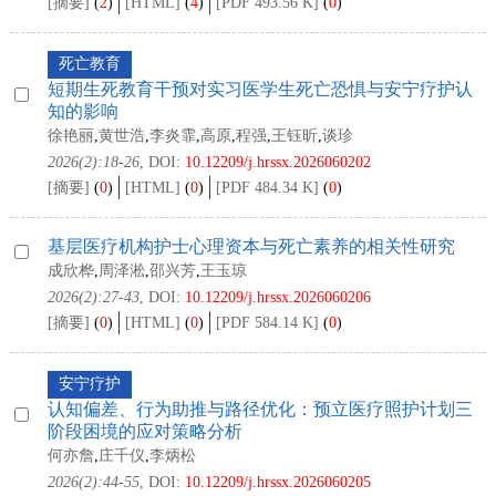
[摘要]
(
2
)
[HTML]
(
4
)
[PDF 493.56 K]
(
0
)
死亡教育
短期生死教育干预对实习医学生死亡恐惧与安宁疗护认
知的影响
徐艳丽
,
黄世浩
,
李炎霏
,
高原
,
程强
,
王钰昕
,
谈珍
2026(2):18-26
, DOI:
10.12209/j.hrssx.2026060202
[摘要]
(
0
)
[HTML]
(
0
)
[PDF 484.34 K]
(
0
)
基层医疗机构护士心理资本与死亡素养的相关性研究
成欣桦
,
周泽淞
,
邵兴芳
,
王玉琼
2026(2):27-43
, DOI:
10.12209/j.hrssx.2026060206
[摘要]
(
0
)
[HTML]
(
0
)
[PDF 584.14 K]
(
0
)
安宁疗护
认知偏差、行为助推与路径优化：预立医疗照护计划三
阶段困境的应对策略分析
何亦詹
,
庄千仪
,
李炳松
2026(2):44-55
, DOI:
10.12209/j.hrssx.2026060205