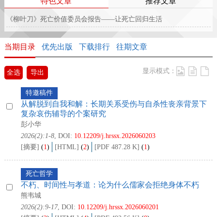
特色文章
推荐文章
《柳叶刀》死亡价值委员会报告——让死亡回归生活
当期目录
优先出版
下载排行
往期文章
显示模式：
全选
导出
特邀稿件
从解脱到自我和解：长期关系受伤与自杀性丧亲背景下
复杂哀伤辅导的个案研究
彭小华
2026(2):1-8
, DOI:
10.12209/j.hrssx.2026060203
[摘要]
(
1
)
[HTML]
(
2
)
[PDF 487.28 K]
(
1
)
死亡哲学
不朽、时间性与孝道：论为什么儒家会拒绝身体不朽
熊韦城
2026(2):9-17
, DOI:
10.12209/j.hrssx.2026060201