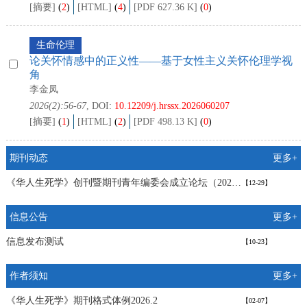
[摘要]
(
2
)
[HTML]
(
4
)
[PDF 627.36 K]
(
0
)
生命伦理
论关怀情感中的正义性——基于女性主义关怀伦理学视
角
李金凤
2026(2):56-67
, DOI:
10.12209/j.hrssx.2026060207
[摘要]
(
1
)
[HTML]
(
2
)
[PDF 498.13 K]
(
0
)
期刊动态
更多+
《华人生死学》创刊暨期刊青年编委会成立论坛（2023.1.10）
【12-29】
信息公告
更多+
信息发布测试
【10-23】
作者须知
更多+
《华人生死学》期刊格式体例2026.2
【02-07】