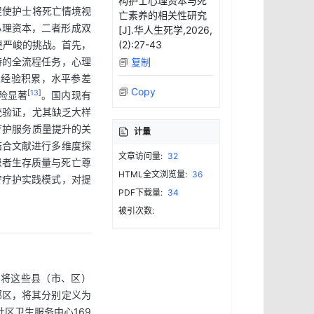
构护士心理资本与死
促使护士将死亡情境视
亡素养的相关性研究
心理资本，二者形成双
[J].华人生死学,2026,
更严峻的挑战。首先，
(2):27-43
持的全流程任务，心理
复制
人经验积累，水平参差
Copy
[
13
]
险显著
。国内现有
统验证，尤其缺乏大样
疗护服务质量提升的关
计量
并结合文献进行多维度探
文章访问量:
32
患者生存质量与死亡尊
HTML全文浏览量:
36
宁疗护实践模式，对提
PDF下载量:
34
被引次数:
。将这些县（市、区）
郊区，将其分别定义为
社区卫生服务中心169