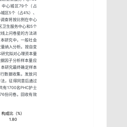
，中心城区79个（占
心城区5个（占4%）、
问卷调查将按比例在中心
区卫生服务中心和5个
取线上问卷星的方法进
。本研究中，一般社会
变量纳入分析。按自变
本研究拟对心理资本量
依据因子分析样本量应
，本研究最终确定样本
以进行数据收集。发放问
方法，征得同意后通过
1700名PHC护士
76份问卷。回收有效
构成比（%）
1.80