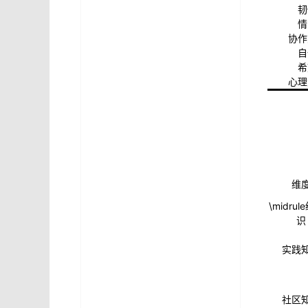
韧
情
协作
自
希
心理
维
\midru
识
实践
社区