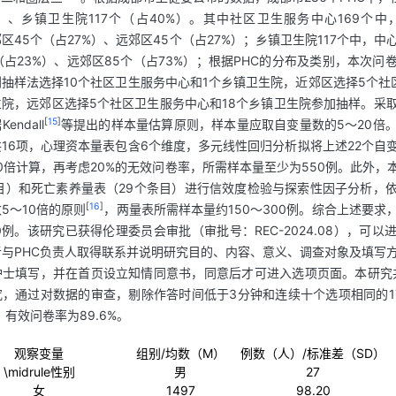
）、乡镇卫生院117个（占40%）。其中社区卫生服务中心169个中
郊区45个（占27%）、远郊区45个（占27%）；乡镇卫生院117个中，中
（占23%）、远郊区85个（占73%）；根据PHC的分布及类别，本次
抽样法选择10个社区卫生服务中心和1个乡镇卫生院，近郊区选择5个社
院，远郊区选择5个社区卫生服务中心和18个乡镇卫生院参加抽样。采
[
15
]
ndall
等提出的样本量估算原则，样本量应取自变量数的5～20倍
16项，心理资本量表包含6个维度，多元线性回归分析拟将上述22个自
0倍计算，再考虑20%的无效问卷率，所需样本量至少为550例。此外，
目）和死亡素养量表（29个条目）进行信效度检验与探索性因子分析，
[
16
]
5～10倍的原则
，两量表所需样本量约150～300例。综合上述要求
0例。该研究已获得伦理委员会审批（审批号：REC-2024.08），可
与PHC负责人取得联系并说明研究目的、内容、意义、调查对象及填写
士填写，并在首页设立知情同意书，同意后才可进入选项页面。本研究共有
，通过对数据的审查，剔除作答时间低于3分钟和连续十个选项相同的1
，有效问卷率为89.6%。
观察变量
组别/均数（M）
例数（人）/标准差（SD）
\midrule性别
男
27
女
1497
98.20