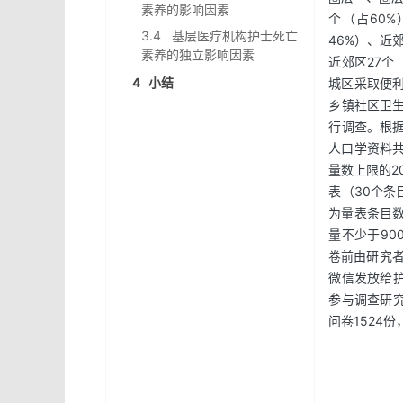
素养的影响因素
个（占60%
3.4 基层医疗机构护士死亡
46%）、近
素养的独立影响因素
近郊区27个
4 小结
城区采取便利
乡镇社区卫生
行调查。根据Ke
人口学资料共
量数上限的2
表（30个条
为量表条目数
量不少于90
卷前由研究者
微信发放给护
参与调查研究
问卷1524份