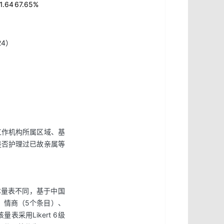
1.64
67.65%
4）
工作机构所属区域、基
是否护理过已故亲属等
资本量表不同，基于中国
、情商（5个条目）、
采用Likert 6级