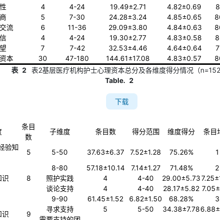
性
4
4-24
19.49±2.71
4.82±0.69
8
商
5
7-30
24.28±3.24
4.85±0.65
8
交流
6
11-36
29.09±3.80
4.84±0.63
8
信
4
4-24
19.30±2.77
4.83±0.58
8
望
7
7-42
32.53±4.46
4.64±0.64
7
资本
30
47-180
144.61±17.08
4.83±0.57
8
表
2
表2基层医疗机构护士心理资本总分及各维度得分情况（n=152
Table.
2
下载
条目
度
子维度
条目数
得分范围
维度得分
条目
数
le经验知
5
5-50
37.63±6.37
7.52±1.28
75.26%
1
8-80
57.18±10.14
7.14±1.27
71.48%
2
知识
8
照护实践
4
4-40
29.00±5.73
7.25±
谈论支持
4
4-40
28.17±5.82
7.05±
9-90
61.45±1.52
6.82±1.50
68.28%
3
寻求支持
5
5-50
34.38±7.78
6.88±
知识
9
需要支持的团