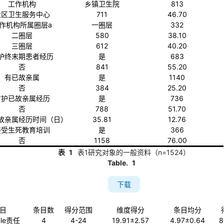
工作机构
乡镇卫生院
813
社区卫生服务中心
711
46.70
作机构所属圈层a
一圈层
332
二圈层
580
38.10
三圈层
612
40.20
护终末期患者经历
是
683
否
841
55.20
有已故亲属
是
1140
否
384
25.20
疗护已故亲属经历
是
736
否
788
51.70
故亲属经历时间（日）
35.81
12.76
接受生死教育培训
是
366
否
1158
76.00
表
1
表1研究对象的一般资料（n=1524）
Table.
1
下载
目
条目数
得分范围
维度得分
条目均分
ule责任
4
4-24
19.91±2.57
4.97±0.64
8