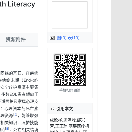
th Literacy
图(0) 表(10)
资源附件
疗服务网络的基石，在疾病
终末期（End-of-
国安宁疗护资源主要集
手机扫码阅读
多数EOL患者倾向于
舒适照护及家属心理支
念：心理资本与死亡素
引用本文
[
5
]
极心理资源
，能够增强
成欣桦,周泽淞,邵兴
盖死亡相关知识、照护技能
芳,王玉琼.基层医疗机
[
8
]
理论
，死亡相关情境