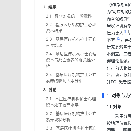
（如临终照护
2 结果
为“可应对的
2.1 调查对象的一般资料
向互促的良
2.2 基层医疗机构护士心理
居家环境复
资本结果
[
11
]
压力更大
2.3 基层医疗机构护士死亡
[
12
]
不齐
。再
素养结果
研究多聚焦于
2.4 基层医疗机构护士心理
本调查。二者
资本与死亡素养的相关性分
键理论瓶颈。
析
讨。为优化社
2.5 基层医疗机构护士死亡
严，协同提
素养的影响因素分析
升EOL患者
3 讨论
1 对象与方
3.1 基层医疗机构护士心理
资本处于较高水平
1.1 对象
3.2 基层医疗机构护士死亡
采用分
素养现状分析
按地理位置
3.3 基层医疗机构护士死亡
圈层一、圈