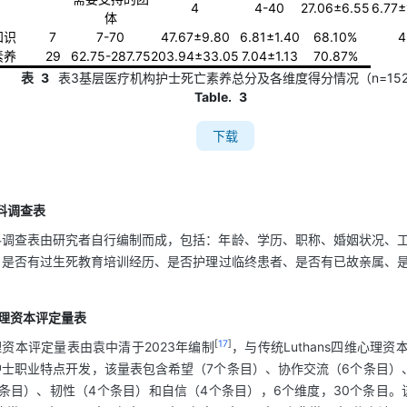
4
4-40
27.06±6.55
6.77±
体
知识
7
7-70
47.67±9.80
6.81±1.40
68.10%
4
素养
29
62.75-287.75
203.94±33.05
7.04±1.13
70.87%
表
3
表3基层医疗机构护士死亡素养总分及各维度得分情况（n=152
Table.
3
下载
资料调查表
料调查表由研究者自行编制而成，包括：年龄、学历、职称、婚姻状况、
、是否有过生死教育培训经历、是否护理过临终患者、是否有已故亲属、
士心理资本评定量表
[
17
]
资本评定量表由袁中清于2023年编制
，与传统Luthans四维心理
士职业特点开发，该量表包含希望（7个条目）、协作交流（6个条目）
条目）、韧性（4个条目）和自信（4个条目），6个维度，30个条目。该量表