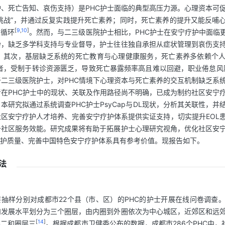
、死亡告知、哀伤支持）是PHC护士面临的典型高压力源。心理资本可
挑战”，并通过反复实践提升死亡素养；同时，死亡素养的提升又能反哺
[
9
,
10
]
性循环
。然而，与二三级医院护士相比，PHC护士在安宁疗护中面临
杂，缺乏多学科支持与专业督导，护士往往独自承担从症状管理到哀伤支
。其次，基层缺乏系统的死亡教育与心理健康服务，死亡素养多依赖个
者，受制于转诊资源匮乏，导致死亡暴露频率高且难以回避，职业倦怠风
二三级医院护士，对PHC情境下心理资本与死亡素养的交互机制缺乏系
在PHC护士中的现状、关联及作用路径尚不明确，已成为制约社区安宁
本研究拟通过系统调查PHC护士PsyCap与DL现状，分析其关联性，
区安宁疗护人才培养、完善安宁疗护体系提供实证支持，切实提升EOL
升社区服务效能。研究成果将有助于拓展护士心理研究视角，优化社区安
照护质量、完善中国特色安宁疗护体系具有参考价值。现报告如下。
法
层抽样分别对成都市22个县（市、区）的PHC的护士开展在线问卷调查
和发展水平划分为三个圈层，由内圈到外圈依次为中心城区，近郊区和远
[
14
]
层二和圈层三
。根据成都市卫健委公布的数据，成都市286个PHC中，