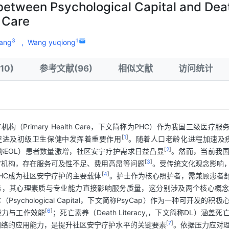
 between Psychological Capital and Dea
 Care
3
1
fang
,
Wang yuqiong
10)
参考文献(96)
相似文献
访问统计
机构（Primary Health Care，下文简称为PHC）作为我国三级医
[
1
]
促进及初级卫生保健中发挥着重要作用
。随着人口老龄化进程加速及疾病
[
2
]
文简称EOL）患者数量激增，社区安宁疗护需求日益凸显
。然而，当前我
[
3
]
疗机构，存在服务可及性不足、费用高昂等问题
。受传统文化观念影响，
[
4
]
HC成为社区安宁疗护的主要载体
。护士作为核心照护者，需兼顾患者
务，其心理素质与专业能力直接影响服务质量，这分别涉及两个核心概
Psychological Capital，下文简称PsyCap）作为一种可开发的积
[
6
]
能力与工作效能
；死亡素养（Death Literacy,，下文简称DL）涵
[
7
]
网络的应用能力，是提升社区安宁疗护水平的关键要素
。依据压力应对