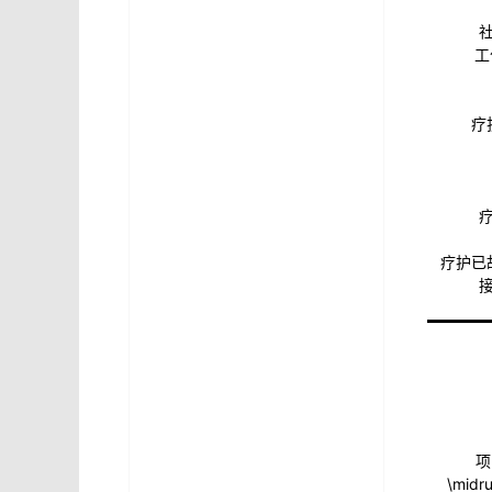
工
疗
疗护已
项
\midr