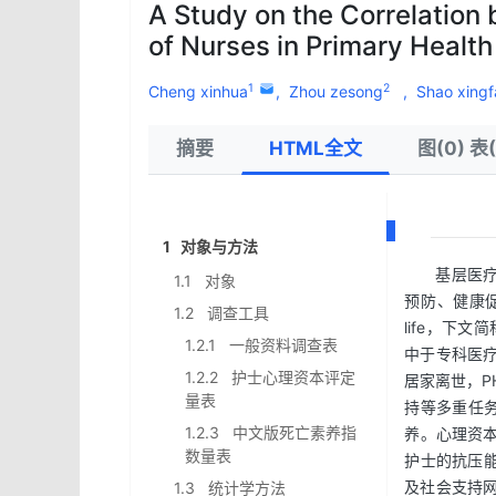
A Study on the Correlation
of Nurses in Primary Health
1
2
Cheng xinhua
,
Zhou zesong
,
Shao xing
摘要
HTML全文
图(0) 表(
1 对象与方法
基层医疗
1.1 对象
预防、健康
1.2 调查工具
life，下
1.2.1 一般资料调查表
中于专科医
1.2.2 护士心理资本评定
居家离世，P
量表
持等多重任
1.2.3 中文版死亡素养指
养。心理资本（
数量表
护士的抗压
及社会支持
1.3 统计学方法