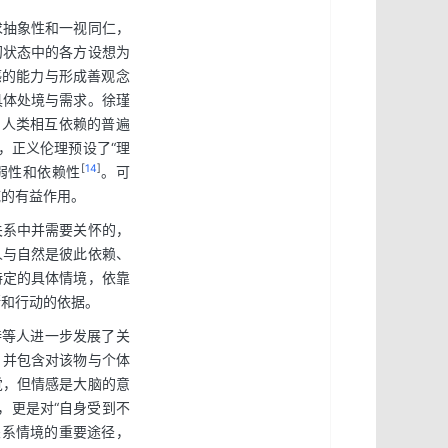
求抽象性和一视同仁，
初状态中的各方设想为
感的能力与形成善观念
具体处境与需求。徐瑾
了人类相互依赖的普遍
，正义伦理预设了“理
[
14
]
弱性和依赖性
。可
域的有益作用。
关系中并需要关怀的，
人与自然是彼此依赖、
特定的具体情境，依靠
断和行动的依据。
洛特等人进一步发展了关
，并包含对该物与个体
觉，但情感是大脑的意
，更是对“自身受到不
关系情境的重要途径，