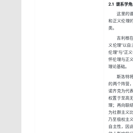
2.1 谱系学
这里的谱
和正义伦理
类。
吉利根在
义伦理”以自
伦理”与“正
怀伦理与正
理论基础。
斯洛特
的两个阵营，
诺齐克为代
权置于至高
理；再向联
为社群主义
乃至极权主
自主性，因