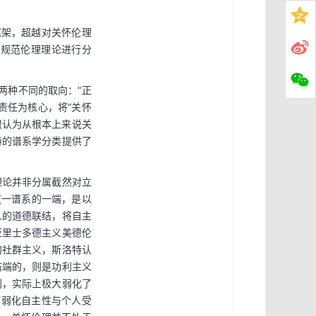
结框架，超越对关怀伦理
种规范伦理理论进行分
两种不同的取向：“正
责任为核心，将“关怀
根认为从根本上来说关
特的谱系学分类提供了
理论并非分属截然对立
这一谱系的一端，是以
人的道德联结，将自主
亚里士多德主义美德伦
的社群主义，斯洛特认
结端的，则是功利主义
划，实际上极大弱化了
度弱化自主性与个人受