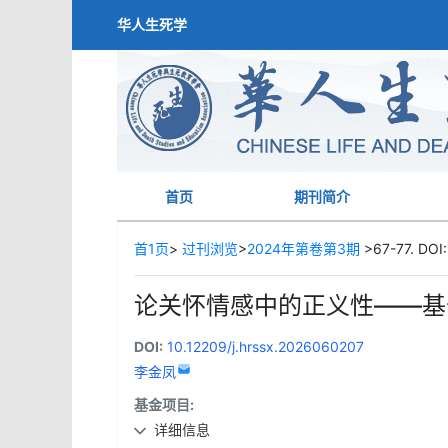
华人生死学
首页
期刊简介
首1页
>
过刊浏览
>
2024年第卷第3期
>67-77. DOI:
论关怀情感中的正义性——基
DOI:
10.12209/j.hrssx.2026060207
李金凤
基金项目:
详细信息