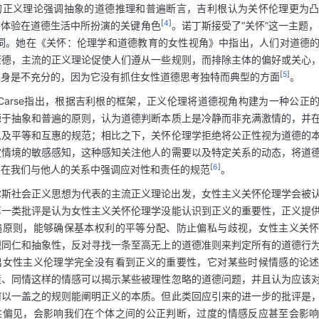
的正义理论强调抽象的道德推理和普遍断言，吉利根认为关怀伦理更为
[
4
]
感体验在道德生活中所扮演的关键角色
。诺丁斯接受了“关怀”这一主题，
名词。她在《关怀：伦理学和道德教育的女性视角》中指出，人们对道德
康德，主流的正义理论促使人们遵从一些规则，而排除主体的偏好或关心
[
5
]
本身是不充分的，因为它没有抓住女性道德思考独特而典型的方面
。
a L. Carse指出，根据吉利根的框架，正义伦理将道德视角构建为一种公
源于抽象和普遍的原则，认为道德判断本质上是冷静而非充满激情的，并
以及平等和互惠的规范；相比之下，关怀伦理学拒绝将公正性视为道德的
定情境的敏感感知，这种感知关注他人的需要以及特定关系的动态，将道
[
6
]
并在我们与他人的关系中强调应对性和责任的规范
。
尔斯社会正义思想为代表的主流正义理论出发，女性主义关怀伦理学会被
第一类批评是认为女性主义关怀伦理学没能认识到正义的重要性，正义提
遍原则，能够确保基本权利的平等分配、防止偏私与歧视，女性主义关
视同仁和抽象性，反对寻找一条至高无上的道德准则来判定所有的道德行
出女性主义伦理学完全没有看到正义的重要性，它对某些时候情感的论
愤、同情这样的情感可以揭示某些被理性忽略的道德问题，并且认为应该
何以一盖之的规则能阐明正义的本质。但此类回应引来的进一步的批评是
性偏见，会影响我们在个体之间的公正判断，过度的情感反应甚至会影