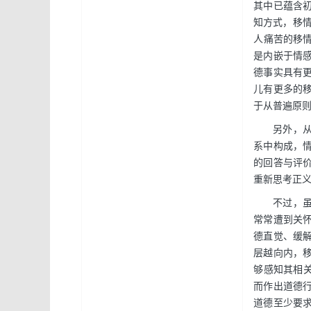
其中已蕴含
知方式，移
人痛苦的移情
是内嵌于情
德事实具有
儿有更多的
于从普遍原
另外，
系中构成，
的回答与评
重新思考正
不过，
常常遭到关
德直觉、缓
层越向内，
够感知其相
而作出道德
道德至少要