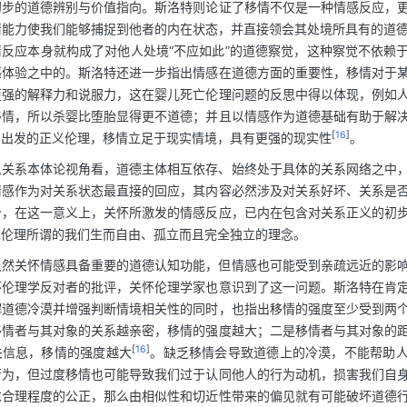
初步的道德辨别与价值指向。斯洛特则论证了移情不仅是一种情感反应，
情能力使我们能够捕捉到他者的内在状态，并直接领会其处境所具有的道
反应本身就构成了对他人处境“不应如此”的道德察觉，这种察觉不依赖
感体验之中的。斯洛特还进一步指出情感在道德方面的重要性，移情对于
更强的解释力和说服力，这在婴儿死亡伦理问题的反思中得以体现，例如
移情，所以杀婴比堕胎显得更不道德；并且以情感作为道德基础有助于解
[
16
]
则出发的正义伦理，移情立足于现实情境，具有更强的现实性
。
从关系本体论视角看，道德主体相互依存、始终处于具体的关系网络之中
情感作为对关系状态最直接的回应，其内容必然涉及对关系好坏、关系是
价，在这一意义上，关怀所激发的情感反应，已内在包含对关系正义的初
义伦理所谓的我们生而自由、孤立而且完全独立的理念。
虽然关怀情感具备重要的道德认知功能，但情感也可能受到亲疏远近的影
怀伦理学反对者的批评，关怀伦理学家也意识到了这一问题。斯洛特在肯
解道德冷漠并增强判断情境相关性的同时，也指出移情的强度至少受到两
移情者与其对象的关系越亲密，移情的强度越大；二是移情者与其对象的
[
16
]
关信息，移情的强度越大
。缺乏移情会导致道德上的冷漠，不能帮助
行为，但过度移情也可能导致我们过于认同他人的行为动机，损害我们自
求合理程度的公正，那么由相似性和切近性带来的偏见就有可能破坏道德