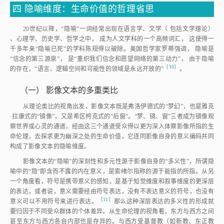
四
隐喻维度：生命价值的哲理省思
20世纪以降，“隐喻”一词经常出现在语言学、文学（ 包括文学理论）
、心理学、历史学、哲学之中， 成为人文学科的一个高频词汇， 这使得一
千多年来“隐喻已死”的学科陈规得以破除。美国哲学家罗蒂强调， 隐喻是
“信念的第三源泉”， 是“重织我们信念和愿望网络的第三动力”， 由于隐喻
［
10
］
的存在，“语言、逻辑空间和可能性的领域是永远开放的
”
。
（一）
影像文本的多重类比
从理论类比的视角出发，影像文本既是弗洛伊德式的“梦幻”，也是雅克
·拉康式的“镜像”，又是希区柯克式的“后窗”。“梦、镜、窗”三者成为镜像观
察世界或心灵的通道，经由这三个通道受众得以更为深入体察影像所指的生
命伦理，去探求更为幽深之处的生命价值，它连同影像自身的意义编码共同
构成了影像文本的隐喻维度。
影像文本的“隐喻”的深刻性和多元性源于影像自身的“多义性”，所谓隐
喻中的“隐”即含而不露的内在意义，是索绪尔指称的源于能指的所指。从另
一个角度看，符号是携带意义的感知，是基于知觉维度和叙事维度的更深层
的表达，或者说，意义需要经由符号表达，没有不表达意义的符号，也没有
［
11
］
意义可以不用符号来进行表达
。
那么这种深层表达的多义性的形成就
要归因于不同受众群体的个体差异。从生命伦理的视角看，东方与西方之间
甚至东方与西方各自内部也是存异的。与西方受基督教（如新教、东正教