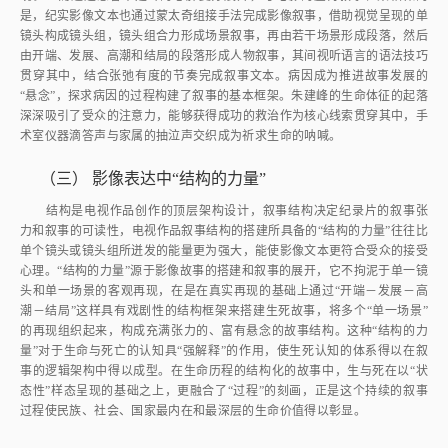
是，纪实影像文本也通过蒙太奇组接手法完成影像叙事，借助视觉呈现的单
镜头构成镜头组，镜头组合力形成场景叙事，再由若干场景形成段落，然后
由开端、发展、高潮和结局的段落形成人物叙事，其间视听语言的语法技巧
贯穿其中，结合张弛有度的节奏完成叙事文本。病因成为推进故事发展的
“悬念”，探求病因的过程构建了叙事的基本框架。朱建峰的生命体征的起落
深深吸引了受众的注意力，能够获得成功的救治作为核心线索贯穿其中，手
术室仪器滴答声与家属的抽泣声交织成为祈求生命的呐喊。
（三）
影像表达中“结构的力量”
结构是电视作品创作的顶层架构设计，叙事结构决定纪录片的叙事张
力和叙事的可读性，电视作品叙事结构的搭建所具备的“结构的力量”往往比
单个镜头或镜头组所迸发的能量更为强大，能使影像文本更符合受众的接受
心理。“结构的力量”源于影像故事的搭建和叙事的展开，它不拘泥于单一镜
头和单一场景的客观再现，在是在真实再现的基础上通过“开端－发展－高
潮－结局”这样具有戏剧性的结构框架来搭建生死故事，将多个“单一场景”
的再现组织起来，构成充满张力的、富有悬念的故事结构。这种“结构的力
量”对于生命与死亡的认知具“强解释”的作用，使生死认知的体系得以在叙
事的逻辑架构中得以成型。在生命历程的结构化的故事中，生与死在以“状
态性”样态呈现的基础之上，更融合了“过程”的刻画，正是这个持续的叙事
过程使民族、社会、国家最内在和最深层的生命价值得以彰显。