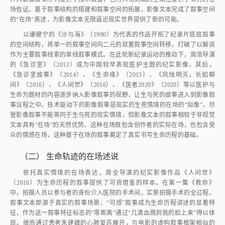
场佐证。基于叙事结构的搭建和叙事空间的拓展，影像文本完成了叙事空间
的“在场”表述，为影像文本无限逼近现实世界提供了新的可能。
以康健宁的《沙与海》（1990）为代表的作品开拓了纪录片底层叙事
的空间结构，将单一的叙事空间向二元的双重叙事空间转移，打破了以解说
作为主要叙事线索的单线叙事模式。在此轮新纪录运动的推动下，周浩导演
的《急诊室》（2013）成为中国较早表现医护主题的纪实影像，其后，
《急诊室故事》（2014）、《生命缘》（2015）、《风烛明灭，长如瞬
间》（2016）、《人间世》（2016）、《医者2020》（2020）等以医护与
生命为题材的内容逐步纳入影像叙事的视野，让生与死的故事进入到影像叙
事议程之中。技术驱动下的影像叙事是现实的生死情境的在场的“拟像”，尽
管影像叙事不能等同于生与死的现实情境，但影像文本的叙事相较于非视觉
文本具有“在场”的天然优势。这种在场既包含创作者的实际在场，也包含受
众的情感在场，这种基于在场的叙事奠定了真实书写生命历程的基础。
（二）
生命轨迹的在场述说
依托真实情境的在场表达，周全导演的纪实影像作品《人间世》
（2016）为生命历程的叙事提供了可资借鉴的样本。在第一集《救命》
中，拍摄人员以参与者的身份介入医院的手术间，实景拍摄手术的全过程。
叙事文本即源于真实的叙事场景，“可感”叙事成为生命历程讲述的显著特
征，作为这一叙事特征标志的“零距离”通过“几滴血溅到我的脸上来”得以体
现。继而通过患者朱建峰的心肺复苏展开，与电影的虚构叙事框架相似的