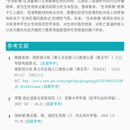
“生命影像”在具备媒介文本集群优势的同时，又暗合了读图时代的内在传播
规律，成为生死观表达最恰如其分的文本型态。整体看来，“生命影像”更难
于汇入娱乐、戏谑等题材的商业洪流，需要在知觉与叙事的延长线上培育独
有的关于“生命伦理问题表达”的理性气质。未来，“生命影像”或将在深化大
众和青年学生对生死观的哲学体验、对生命价值的思索、对死亡意涵的体认
以及为面向社会开展死亡教育等层面提供可资借鉴的媒介样本。
参考文献
数据来源：国家统计局《第七次全国人口普查公报（第五号）》人口
1
年龄构成情况
。
[
百度学术
]
国家统计局
.
第七次全国人口普查公报（第五号）
［EB/OL］.（
2021-
05-11
）［
2021-12-
01
］.
http：//www.stats.gov.cn/tjsj/tjgb/rkpcgb/qgrkpcgb/202106/t202106
28_1818824.html
.
[
百度学术
]
李霞
.
老庄道家生死观研究
［J］.
安徽大学学报（哲学社会科学版）
，
2
2007
（
6
）：
16
-
21
.
[
百度学术
]
张树卿
.
略论儒、释、道的生死观
［J］.
东北师大学报
，
1998
（
3
）：
3
75
-
79
.
[
百度学术
]