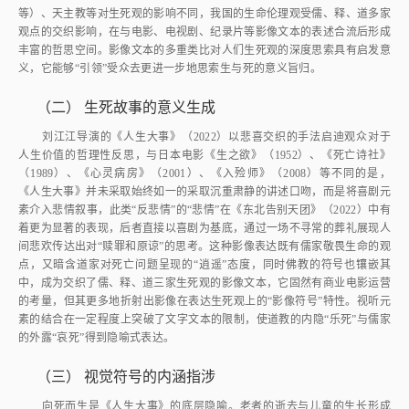
等）、天主教等对生死观的影响不同，我国的生命伦理观受儒、释、道多家
观点的交织影响，在与电影、电视剧、纪录片等影像文本的表述合流后形成
丰富的哲思空间。影像文本的多重类比对人们生死观的深度思索具有启发意
义，它能够“引领”受众去更进一步地思索生与死的意义旨归。
（二）
生死故事的意义生成
刘江江导演的《人生大事》（2022）以悲喜交织的手法启迪观众对于
人生价值的哲理性反思，与日本电影《生之欲》（1952）、《死亡诗社》
（1989）、《心灵病房》（2001）、《入殓师》（2008）等不同的是，
《人生大事》并未采取始终如一的采取沉重肃静的讲述口吻，而是将喜剧元
素介入悲情叙事，此类“反悲情”的“悲情”在《东北告别天团》（2022）中有
着更为显著的表现，后者直接以喜剧为基底，通过一场不寻常的葬礼展现人
间悲欢传达出对“赎罪和原谅”的思考。这种影像表达既有儒家敬畏生命的观
点，又暗含道家对死亡问题呈现的“逍遥”态度，同时佛教的符号也镶嵌其
中，成为交织了儒、释、道三家生死观的影像文本，它固然有商业电影运营
的考量，但其更多地折射出影像在表达生死观上的“影像符号”特性。视听元
素的结合在一定程度上突破了文字文本的限制，使道教的内隐“乐死”与儒家
的外露“哀死”得到隐喻式表达。
（三）
视觉符号的内涵指涉
向死而生是《人生大事》的底层隐喻。老者的逝去与儿童的生长形成