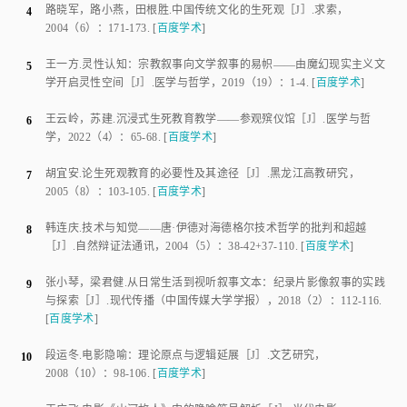
路晓军
，
路小燕
，
田根胜
.
中国传统文化的生死观
［J］.
求索
，
4
2004
（
6
）：
171
-
173
.
[
百度学术
]
王一方
.
灵性认知：宗教叙事向文学叙事的易帜——由魔幻现实主义文
5
学开启灵性空间
［J］.
医学与哲学
，
2019
（
19
）：
1
-
4
.
[
百度学术
]
王云岭
，
苏建
.
沉浸式生死教育教学——参观殡仪馆
［J］.
医学与哲
6
学
，
2022
（
4
）：
65
-
68
.
[
百度学术
]
胡宜安
.
论生死观教育的必要性及其途径
［J］.
黑龙江高教研究
，
7
2005
（
8
）：
103
-
105
.
[
百度学术
]
韩连庆
.
技术与知觉——唐·伊德对海德格尔技术哲学的批判和超越
8
［J］.
自然辩证法通讯
，
2004
（
5
）：
38-42+37
-
110
.
[
百度学术
]
张小琴
，
梁君健
.
从日常生活到视听叙事文本：纪录片影像叙事的实践
9
与探索
［J］.
现代传播（中国传媒大学学报）
，
2018
（
2
）：
112
-
116
.
[
百度学术
]
段运冬
.
电影隐喻：理论原点与逻辑延展
［J］.
文艺研究
，
10
2008
（
10
）：
98
-
106
.
[
百度学术
]