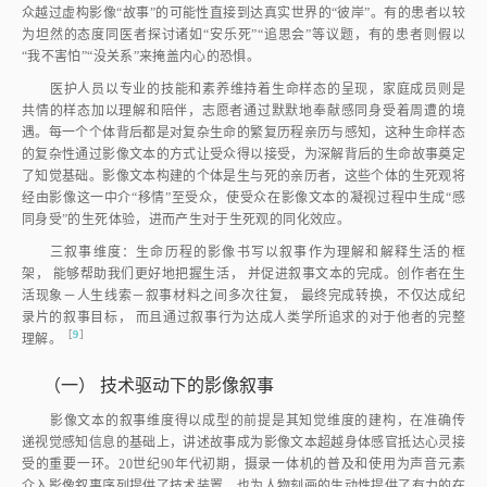
众越过虚构影像“故事”的可能性直接到达真实世界的“彼岸”。有的患者以较
为坦然的态度同医者探讨诸如“安乐死”“追思会”等议题，有的患者则假以
“我不害怕”“没关系”来掩盖内心的恐惧。
医护人员以专业的技能和素养维持着生命样态的呈现，家庭成员则是
共情的样态加以理解和陪伴，志愿者通过默默地奉献感同身受着周遭的境
遇。每一个个体背后都是对复杂生命的繁复历程亲历与感知，这种生命样态
的复杂性通过影像文本的方式让受众得以接受，为深解背后的生命故事奠定
了知觉基础。影像文本构建的个体是生与死的亲历者，这些个体的生死观将
经由影像这一中介“移情”至受众，使受众在影像文本的凝视过程中生成“感
同身受”的生死体验，进而产生对于生死观的同化效应。
三叙事维度：生命历程的影像书写以叙事作为理解和解释生活的框
架， 能够帮助我们更好地把握生活， 并促进叙事文本的完成。创作者在生
活现象－人生线索－叙事材料之间多次往复， 最终完成转换，不仅达成纪
录片的叙事目标， 而且通过叙事行为达成人类学所追求的对于他者的完整
［
9
］
理解
。
（一）
技术驱动下的影像叙事
影像文本的叙事维度得以成型的前提是其知觉维度的建构，在准确传
递视觉感知信息的基础上，讲述故事成为影像文本超越身体感官抵达心灵接
受的重要一环。20世纪90年代初期，摄录一体机的普及和使用为声音元素
介入影像叙事序列提供了技术装置，也为人物刻画的生动性提供了有力的在