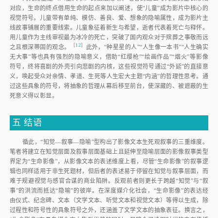
对应，生命的终点借用生命的起点来加以阐述，使“儿童”成为影片中核心的
视觉符号。儿童带有单纯、模仿、善良、爱、想象的隐喻属性，成为影片主
线故事铺展的重要线索。儿童象征着新生与希望，逝者代表着死亡与释怀。
用儿童作为主线审视最为冰冷的死亡，突破了国内观众对于殡葬之事敬而远
［
12
］
之且根深蒂固的观念
。
此外，“种星星的人”“人生像一本书”“人生确实
无大事”等也具有强烈的隐喻意义，借助“红缨枪”“绘画作品”“烟火”等影像
符号，终将喜剧的外壳引向悲剧的内核，这些视觉符号通过“外延”的直接意
义，唤起受众对亲情、孝道、生死等人生宏大主题“内涵”的哲理性思考。通
过这些具象的符号，将抽象的哲理从幕后移至前台，使深藏的、被遮蔽的生
死意义得以彰显。
五
结语
循此，“知觉—叙事—隐喻”型构出了影像文本生死观叙事的三重维度。
笔者将建立在知觉层面及叙事层面基础上且延伸至隐喻层面的影像叙事类型
界定为“生命影像”，从影像文本的表述维度上看，尽管“生命影像”的叙事逻
辑也同样适用于非生死题材，但后者的表述易于停留在知觉与叙事层面，而
难于规避视觉与感官合谋的商业陷阱。反观前者则更长于跨越“知觉”与“叙
事”的洪流而抵达“隐喻”的彼岸。在深度媒介化社会，“生命影像”的表达经
由仪式、纪念碑、文本（文学文本、听觉文本和视觉文本）等得以生成，除
过程性和符号性的具象符号之外，还涵盖了文学文本的抽象表征。换言之，