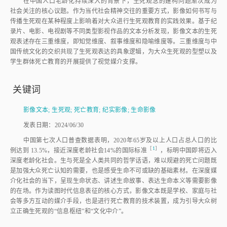
在中国人口老龄化持续深入的背景下，生死观念的建构问题渐次成为
社会关注的核心议题。作为当代社会精神交往的重要方式，影像如何书写与
传播生死观在某种程度上影响着对大众进行生死观教育的实践效果。基于纪
录片、电影、电视剧等不同类型影视作品的文本分析发现，影像文本的生死
观表述存在三重维度，即知觉维度、叙事维度和隐喻维度等。三重维度与中
国传统文化的交织共现了生死观表达的具象逻辑，为大众生死观的型塑以及
学生群体死亡教育的开展提供了视觉媒介支撑。
关键词
影像文本
;
生死观
;
死亡教育
;
纪实影像
;
生命影像
发表日期：2024/06/30
中国第七次人口普查数据表明，2020年65岁及以上人口占总人口的比
［
1
］
例达到 13.5%，接近深度老龄社会14%的国际标
准
，标明中国即将迈入
深度老龄化社会。生与死是全人类共同的哲学话语，难以规避的死亡问题既
是加强大众死亡认知的需要，也是感受生命不可或缺的基础素材。在深度媒
介化社会的当下，呈现生命状态、讲述生命故事、表达生命本义等需要影像
的在场。作为读图时代信息表征的核心方式，影像文本既是学校、家庭与社
会等多方互动的媒介手段，也是进行死亡教育的技术装置，成为引导大众树
立正确生死观的“信息枢纽”和“文化中介”。