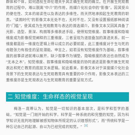
群体和个体，如何透视生命伦理关乎其正确生死观的确立。在开展生死观教
育的过程中，难以脱离“中介”的作用，而媒介化社会中的“影像”。因其受众
的便在性、文本的易读性以及表达的多维性，而天然地承担起生死教育的职
责。“读图时代”的影像文本无处不在，无时不在，又没有设置报纸那种阅读
的“门槛”，使其成为生死观教育与表达的首选媒介。影像文本又因其具备了
光影、造型、景深、构图等多维表述手段，使得知觉维度、叙事维度和隐喻
维度成为影像视觉阐释的三重维度，三者呈现为逐层叠加的演进关系，前一
维度都是后一维度在逻辑上得以成立的必要前提，此三重维度对于生与死的
母题张力有极佳的呈现潜能。申言之，如若没有知觉维度作为基础，叙事维
度的故事讲述就难以展开，缺少叙事作为铺垫，隐喻维度的表达也自然成为
“无本之木”，知觉维度、叙事维度和隐喻维度的协同递进是影像开展生死观
表达和死亡教育的底层文本逻辑。如此看来，影像文本对于深度媒介化社会
背景下的生死观表达与生死观教育具有重要的中介作用，影像文本表达的三
重维度亦是生死观表达与生死观教育的重要呈现方式。
二
知觉维度：生命样态的视觉呈现
梅洛－庞蒂认为，知觉是一切知识的基本层次，是科学和哲学的基
础，“知觉是一门刚开始的科学，科学是一种系统的和完整的知觉，因为科
学知识无批判地理解被感知物体所规定的认识理想形式”，而“传统科学是一
［
8
］
种忘记自己的起源、自以为已经完成的知觉。
”