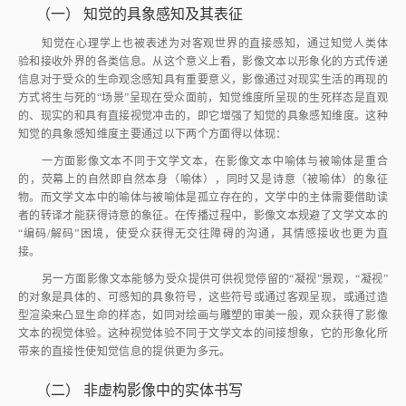
（一）
知觉的具象感知及其表征
知觉在心理学上也被表述为对客观世界的直接感知，通过知觉人类体
验和接收外界的各类信息。从这个意义上看，影像文本以形象化的方式传递
信息对于受众的生命观念感知具有重要意义，影像通过对现实生活的再现的
方式将生与死的“场景”呈现在受众面前，知觉维度所呈现的生死样态是直观
的、现实的和具有直接视觉冲击的，即它增强了知觉的具象感知维度。这种
知觉的具象感知维度主要通过以下两个方面得以体现：
一方面影像文本不同于文学文本，在影像文本中喻体与被喻体是重合
的，荧幕上的自然即自然本身（喻体），同时又是诗意（被喻体）的象征
物。而文学文本中的喻体与被喻体是孤立存在的，文学中的主体需要借助读
者的转译才能获得诗意的象征。在传播过程中，影像文本规避了文学文本的
“编码/解码”困境，使受众获得无交往障碍的沟通，其情感接收也更为直
接。
另一方面影像文本能够为受众提供可供视觉停留的“凝视”景观，“凝视”
的对象是具体的、可感知的具象符号，这些符号或通过客观呈现，或通过造
型渲染来凸显生命的样态，如同对绘画与雕塑的审美一般，观众获得了影像
文本的视觉体验。这种视觉体验不同于文学文本的间接想象，它的形象化所
带来的直接性使知觉信息的提供更为多元。
（二）
非虚构影像中的实体书写