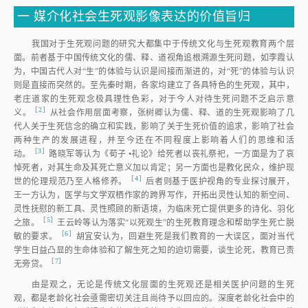
一
媒介化社会生死观影像表达的价值旨归
我国对于生死观问题的研究大都集中于传统文化与生死观教育两个层
面。前者基于中国传统文化的儒、释、道视角追根溯源生死问题，如李霞认
为，中国古代人对“生”的体验与认识是间接而渐进的，对“死”的体验与认识
则是直接而突然的。至先秦时期，各家均建立了各具特色的生死观，其中，
老庄道家的生死观念极具理性色彩，对于今人对待生死问题不乏启示意
［
2
］
义
。
从社会作用层面考察，张树卿认为儒、释、道的生死观影响了几
代人关于生死信念的确立和实践，影响了关于生死价值的追求，影响了社会
两种生产的发展进程，并至今还在不同程度上影响着人们的思维和活
［
3
］
动
。
路晓军等认为《荀子 •礼论》给死者以丧礼祭祀，一方面是为了哀
悼死者，对其生命及其死亡意义加以肯定；另一方面也是教化民众，维护现
［
4
］
世的伦理规范乃至人格修养
。
后者则基于医护视角的专业探讨展开，
王一方认为，医学与文学双栖作家的跨界写作，开拓出灵性认知的新空间、
灵性抚慰的新工具、灵性照顾的新语境，为临床死亡提供更多的诗化、羽化
［
5
］
之旅
。
王云岭等认为落实“以死观生”的生死教育理念和帮助学生死亡脱
［
6
］
敏的要求
。
胡宜安认为，回避生死是我们教育的一大误区，面对当代
学生日益凸显的生命体验和了解生死之知的迫切需要，谈生论死，教育已责
［
7
］
无旁贷
。
由是观之，无论是传统文化层面的生死观还是相关医护问题的生死
观，都是老龄化社会亟需密切关注且尚待予以回应的。深度老龄化社会中的