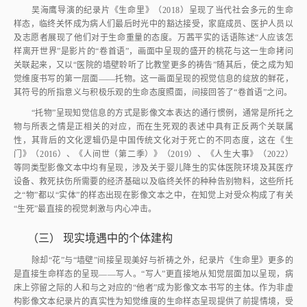
吴海鹰导演的纪录片《生命里》（2018）呈现了当代社会多元的生命
样态，临终关怀成为病人们最后时光中的豁达接受，家庭成员、医护人员以
及志愿者展现了他们对于生命重量的态度。万茜平实的话语陈述“人应该怎
样离开世界”是影片的“卷首语”，画面中呈现的盛开的桃花与这一生命拷问
关联起来，又以“医院的墙壁聆听了比教堂更多的祷告”随其后，使之成为知
觉维度书写的第一层面——托物。这一画面呈现的视觉信息的绽放的鲜花，
其符号的所指意义与积极乐观的生命态度照面，间接回答了“卷首语”之问。
“托物”呈现知觉信息的方式是影像文本表达的通行惯例，通常是所托之
物与所表之情是正相关的对应，而在生死观的表述中具有正反两个关联属
性，其背后的文化逻辑仍是中国传统文化对于死亡的不同态度，这在《生
门》（2016）、《人间世（第二季）》（2019）、《人生大事》（2022）
等同类型影像文本中均有呈现，涉及关于婴儿降生的实体医院环境及其医疗
设备、救死扶伤所需要的经济基础以及临终关怀的种种告别物料，这些所托
之“物”都以“实体”的样态出现在影像文本之中，在知觉上对受众构成了有关
“生死”最直接的视觉刺激与内心冲击。
（三）
现实境遇中的个体建构
除却“花”与“墙壁”间接呈现美好与祈祷之外，纪录片《生命里》更多的
是直接生命样态的呈现——写人。“写人”更直接地从知觉层面加以呈现，病
床上弥留之际的人和与之对应的“他者”成为影像文本书写的主体。作为非虚
构影像文本纪录片的真实性为知觉维度的生命样态呈现提供了前提情境，受