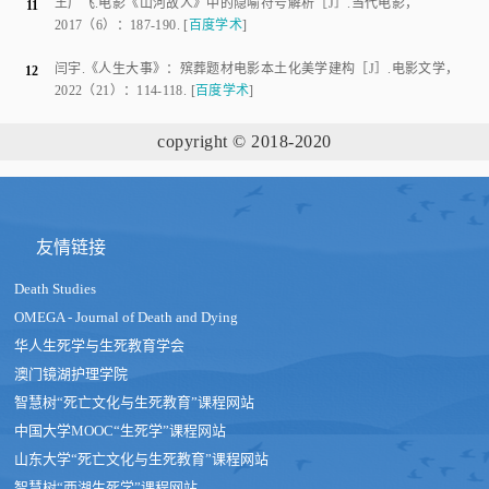
王广飞
.
电影《山河故人》中的隐喻符号解析
［J］.
当代电影
，
11
2017
（
6
）：
187
-
190
.
[
百度学术
]
闫宇
.
《人生大事》：殡葬题材电影本土化美学建构
［J］.
电影文学
，
12
2022
（
21
）：
114
-
118
.
[
百度学术
]
copyright
© 2018-2020
友情链接
Death Studies
OMEGA - Journal of Death and Dying
华人生死学与生死教育学会
澳门镜湖护理学院
智慧树“死亡文化与生死教育”课程网站
中国大学MOOC“生死学”课程网站
山东大学“死亡文化与生死教育”课程网站
智慧树“西湖生死学”课程网站