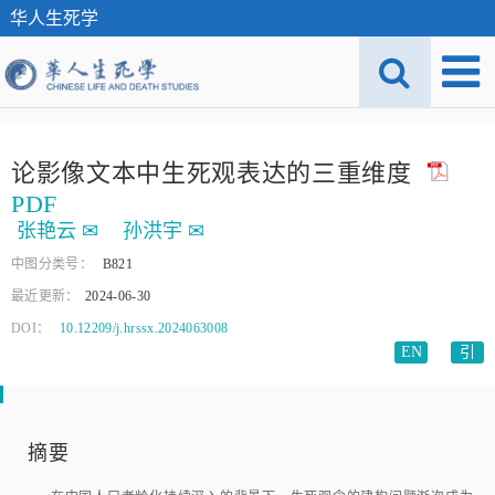
华人生死学
论影像文本中生死观表达的三重维度
PDF
张艳云
✉
孙洪宇
✉
中图分类号：
B821
最近更新：
2024-06-30
DOI：
10.12209/j.hrssx.2024063008
EN
引
摘要