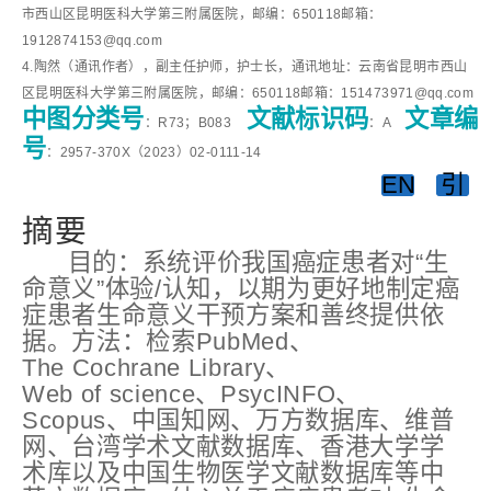
市西山区昆明医科大学第三附属医院，邮编：650118邮箱：
1912874153@qq.com
4.陶然（通讯作者），副主任护师，护士长，通讯地址：云南省昆明市西山
区昆明医科大学第三附属医院，邮编：650118邮箱：151473971@qq.com
中图分类号
文献标识码
文章编
：R73；B083
：A
号
：2957-370X（2023）02-0111-14
EN
引
摘要
目的：系统评价我国癌症患者对“生
命意义”体验/认知，以期为更好地制定癌
症患者生命意义干预方案和善终提供依
据。方法：检索PubMed、
The Cochrane Library、
Web of science、PsycINFO、
Scopus、中国知网、万方数据库、维普
网、台湾学术文献数据库、香港大学学
术库以及中国生物医学文献数据库等中