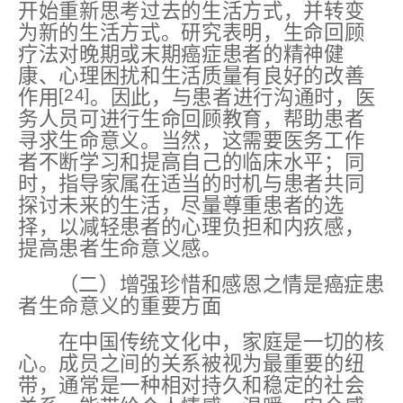
开始重新思考过去的生活方式，并转变
为新的生活方式。研究表明，生命回顾
疗法对晚期或末期癌症患者的精神健
康、心理困扰和生活质量有良好的改善
[24]
作用
。因此，与患者进行沟通时，医
务人员可进行生命回顾教育，帮助患者
寻求生命意义。当然，这需要医务工作
者不断学习和提高自己的临床水平；同
时，指导家属在适当的时机与患者共同
探讨未来的生活，尽量尊重患者的选
择，以减轻患者的心理负担和内疚感，
提高患者生命意义感。
（二）增强珍惜和感恩之情是癌症患
者生命意义的重要方面
在中国传统文化中，家庭是一切的核
心。成员之间的关系被视为最重要的纽
带，通常是一种相对持久和稳定的社会