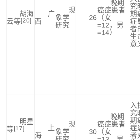
晚期
究
现
癌症患者
胡海
广
期
象学
26
（女
[20]
云等
西
症
研究
=12，男
者
=14）
生
意
入
究
晚期
期
明星
现
癌症患者
上
症
[17]
等
象学
30
（女
海
者
研究
=13，男