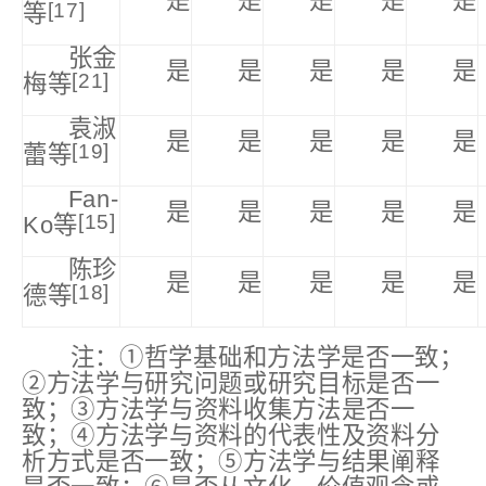
是
是
是
是
是
[17]
等
张金
是
是
是
是
是
[21]
梅等
袁淑
是
是
是
是
是
[19
]
蕾等
Fan-
是
是
是
是
是
[15]
Ko等
陈珍
是
是
是
是
是
[18]
德等
注：①哲学基础和方法学是否一致；
②方法学与研究问题或研究目标是否一
致；③方法学与资料收集方法是否一
致；④方法学与资料的代表性及资料分
析方式是否一致；⑤方法学与结果阐释