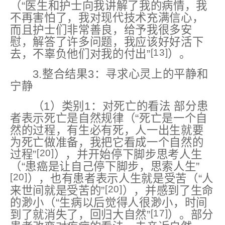
（“医生和护士向我讲解了我的病情，我
不再害怕了，我对现代技术充满信心，
而且护士们非常善良，给予我很多安
慰，解答了许多问题，我应该好好活下
[13]
去，不辜负他们对我的付出”
）。
3.整合结果3：寻求心灵上的平静和
宁静
（1）类别1：对死亡的看法 部分患
者表示死亡是自然规律（“死亡是一个自
然的过程，有生必有死，人一出生就要
为死亡做准备，我把它看成一个自然的
[20]
过程”
），并开始停下脚步思考人生
（“患癌是让自己停下脚步，思索人生”
[20]
），也有患者表示人生就是受苦（“人
[20]
来世间就是受苦的”
），并感到了生命
的渺小（“生病以后觉得人很渺小，时间
[17]
到了就消失了，回归大自然”
）。部分