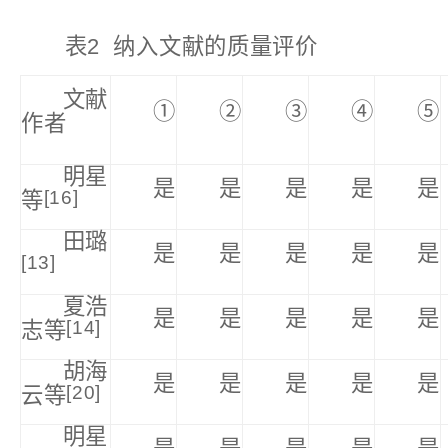
表2 纳入文献的质量评价
文献
①
②
③
④
⑤
作者
明星
是
是
是
是
是
[16]
等
田璐
是
是
是
是
是
[13]
夏浩
是
是
是
是
是
[14]
志等
胡海
是
是
是
是
是
[20]
云等
明星