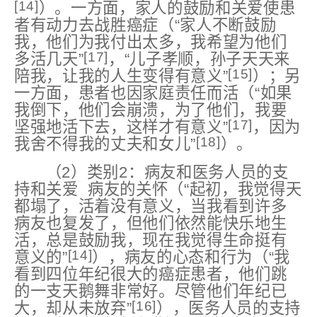
[14]
）。一方面，家人的鼓励和关爱使患
者有动力去战胜癌症（“家人不断鼓励
我，他们为我付出太多，我希望为他们
[17]
多活几天”
，“⼉⼦孝顺，孙子天天来
[15]
陪我，让我的人生变得有意义”
）；另
一方面，患者也因家庭责任而活（“如果
我倒下，他们会崩溃，为了他们，我要
[17]
坚强地活下去，这样才有意义”
，因为
[18]
我舍不得我的丈夫和女儿”
）。
（2）类别2：病友和医务人员的支
持和关爱 病友的关怀（“起初，我觉得天
都塌了，活着没有意义，当我看到许多
病友也复发了，但他们依然能快乐地生
活，总是鼓励我，现在我觉得生命挺有
[14]
意义的”
），病友的心态和行为（“我
看到四位年纪很大的癌症患者，他们跳
的一支天鹅舞非常好。尽管他们年纪已
[16]
大，却从未放弃”
），医务人员的支持