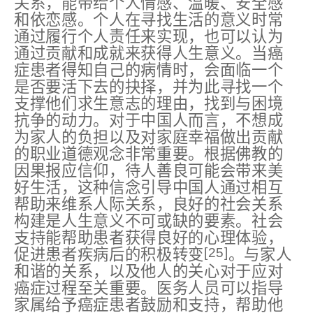
关系，能带给个人情感、温暖、安全感
和依恋感。个人在寻找生活的意义时常
通过履行个人责任来实现，也可以认为
通过贡献和成就来获得人生意义。当癌
症患者得知自己的病情时，会面临一个
是否要活下去的抉择，并为此寻找一个
支撑他们求生意志的理由，找到与困境
抗争的动力。对于中国人而言，不想成
为家人的负担以及对家庭幸福做出贡献
的职业道德观念非常重要。根据佛教的
因果报应信仰，待人善良可能会带来美
好生活，这种信念引导中国人通过相互
帮助来维系人际关系，良好的社会关系
构建是人生意义不可或缺的要素。社会
支持能帮助患者获得良好的心理体验，
[25]
促进患者疾病后的积极转变
。与家人
和谐的关系，以及他人的关心对于应对
癌症过程至关重要。医务人员可以指导
家属给予癌症患者鼓励和支持，帮助他