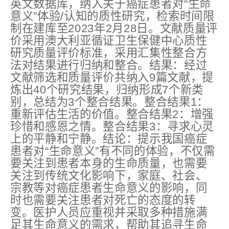
英文数据库，纳入关于癌症患者对“生命
意义”体验/认知的质性研究，检索时间限
制在建库至2023年2月28日。文献质量评
价采用澳大利亚循证卫生保健中心质性
研究质量评价标准，采用汇集性整合方
法对结果进行归纳和整合。结果：经过
文献筛选和质量评价共纳入9篇文献，提
炼出40个研究结果，归纳形成7个新类
别，总结为3个整合结果。整合结果1：
重新评估生活的价值。整合结果2：增强
珍惜和感恩之情。整合结果3：寻求心灵
上的平静和宁静。结论：提示我国癌症
患者对“生命意义”有不同的体验，不仅需
要关注到患者本身的生命质量，也需要
关注到传统文化影响下，家庭、社会、
宗教等对癌症患者生命意义的影响，同
时也需要关注患者对死亡的态度的转
变。医护人员应重视并采取多种措施满
足其生命意义的需求，帮助其追寻生命