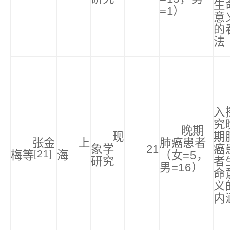
生
=1）
意
的
法
入
究
晚期
现
期
张金
上
肺癌患者
象学
21
癌
[21]
梅等
海
（女=5，
研究
者
男=16）
命
义
内