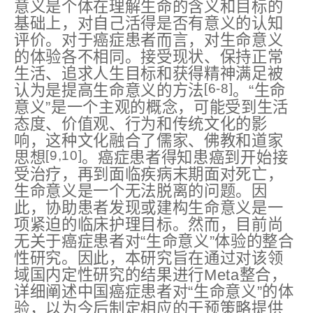
意义是个体在理解生命的含义和目标的
基础上，对自己活得是否有意义的认知
评价。对于癌症患者而言，对生命意义
的体验各不相同。接受现状、保持正常
生活、追求人生目标和获得精神满足被
[6-8]
认为是提高生命意义的方法
。“生命
意义”是一个主观的概念，可能受到生活
态度、价值观、行为和传统文化的影
响，这种文化融合了儒家、佛教和道家
[9
,
10]
思想
。癌症患者得知患癌到开始接
受治疗，再到面临疾病末期面对死亡，
生命意义是一个无法脱离的问题。因
此，协助患者发现或建构生命意义是一
项紧迫的临床护理目标。然而，目前尚
无关于癌症患者对“生命意义”体验的整合
性研究。因此，本研究旨在通过对该领
域国内定性研究的结果进行Meta整合，
详细阐述中国癌症患者对“生命意义”的体
验，以为今后制定相应的干预策略提供