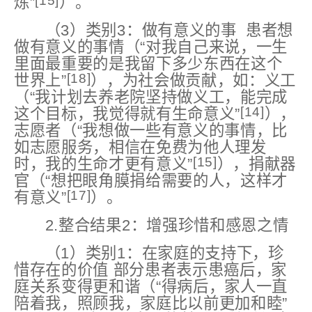
[15]
炼”
）。
（3）类别3：做有意义的事 患者想
做有意义的事情（“对我自己来说，一生
里面最重要的是我留下多少东西在这个
[18]
世界上”
），为社会做贡献，如：义工
（“我计划去养老院坚持做义工，能完成
[14]
这个目标，我觉得就有生命意义”
），
志愿者（“我想做⼀些有意义的事情，⽐
如志愿服务，相信在免费为他⼈理发
[15]
时，我的生命才更有意义”
），捐献器
官（“想把眼角膜捐给需要的人，这样才
[17]
有意义”
）。
2.整合结果2：增强珍惜和感恩之情
（1）类别1：在家庭的支持下，珍
惜存在的价值 部分患者表示患癌后，家
庭关系变得更和谐（“得病后，家人一直
陪着我，照顾我，家庭比以前更加和睦”