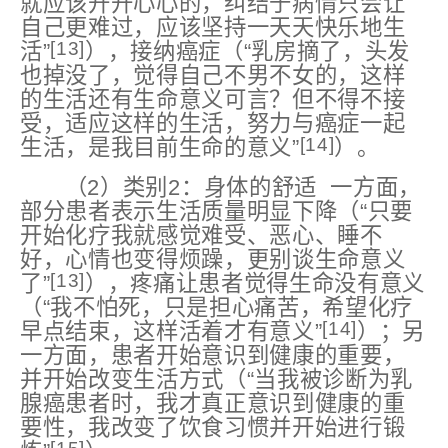
就应该开开心心的，纠结于病情只会让
自己更难过，应该坚持一天天快乐地生
[13]
活”
），接纳癌症（“乳房摘了，头发
也掉没了，觉得自己不男不女的，这样
的生活还有生命意义可言？但不得不接
受，适应这样的生活，努力与癌症一起
[14]
生活，是我⽬前生命的意义”
）。
（2）类别2：身体的舒适 一方面，
部分患者表示生活质量明显下降（“只要
开始化疗我就感觉难受、恶心、睡不
好，心情也变得烦躁，更别谈生命意义
[13]
了”
），疼痛让患者觉得生命没有意义
（“我不怕死，只是担心痛苦，希望化疗
[14]
早点结束，这样活着才有意义”
）；另
一方面，患者开始意识到健康的重要，
并开始改变生活方式（“当我被诊断为乳
腺癌患者时，我才真正意识到健康的重
要性，我改变了饮食习惯并开始进行锻