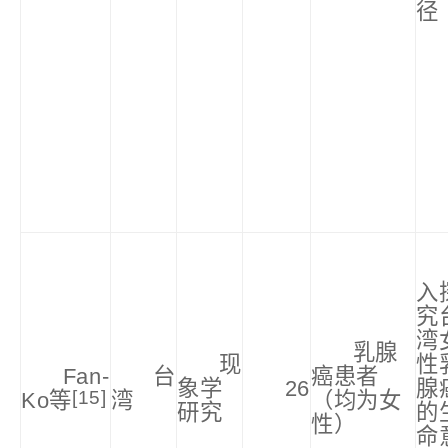
径
入
究
湾
乳腺
现
性
Fan-
台
癌患者
象学
26
腺
[15]
Ko等
湾
（均为女
研究
的
性）
命