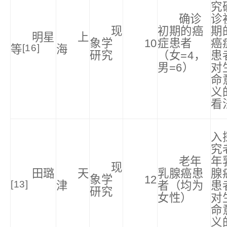
究
确诊
诊
现
初期的癌
期
明星
上
象学
10
症患者
癌
[16]
等
海
研究
（女=4，
患
男=6）
对
命
义
看
入
究
老年
年
现
田璐
天
乳腺癌患
腺
象学
12
[13]
津
者（均为
患
研究
女性）
对
命
义