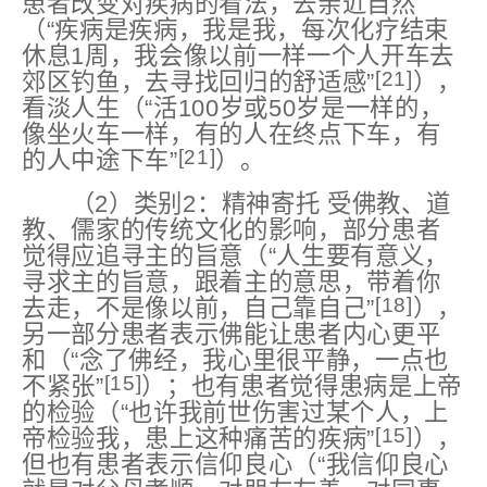
患者改变对疾病的看法，去亲近自然
（“疾病是疾病，我是我，每次化疗结束
休息1周，我会像以前一样一个人开车去
[21]
郊区钓鱼，去寻找回归的舒适感”
），
看淡人生（“活100岁或50岁是一样的，
像坐火车一样，有的人在终点下车，有
[21]
的人中途下车”
）。
（2）类别2：精神寄托 受佛教、道
教、儒家的传统文化的影响，部分患者
觉得应追寻主的旨意（“人生要有意义，
寻求主的旨意，跟着主的意思，带着你
[18]
去走，不是像以前，自己靠自己”
），
另一部分患者表示佛能让患者内心更平
和（“念了佛经，我心里很平静，⼀点也
[15]
不紧张”
）；也有患者觉得患病是上帝
的检验（“也许我前世伤害过某个⼈，上
[15]
帝检验我，患上这种痛苦的疾病”
），
但也有患者表示信仰良心（“我信仰良心