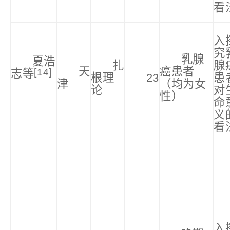
看
入
究
乳腺
夏浩
扎
腺
天
癌患者
[14]
志等
根理
23
患
津
（均为女
论
对
性）
命
义
看
入