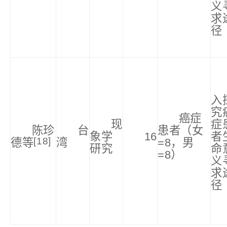
义
求
径
入
究
癌症
现
症
陈珍
台
患者（女
象学
16
者
[18]
德等
湾
=8，男
研究
命
=8）
义
求
径