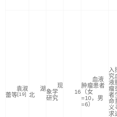
入
究
血液
液
现
肿瘤患者
袁淑
湖
瘤
象学
16
（女
[19
]
蕾等
北
者
研究
=10，男
命
=6）
义
求