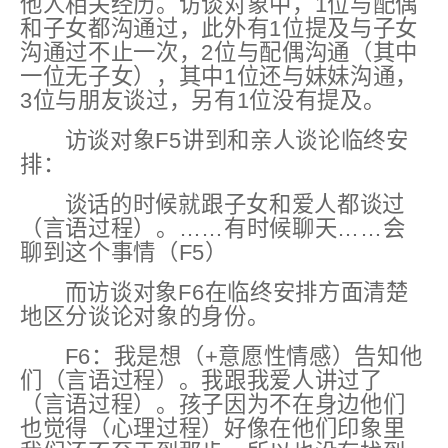
他人相关经历。访谈对象中，1位与配偶
和子女都沟通过，此外有1位提及与子女
沟通过不止一次，2位与配偶沟通（其中
一位无子女），其中1位还与妹妹沟通，
3位与朋友谈过，另有1位没有提及。
访谈对象F5讲到和亲人谈论临终安
排：
谈话的时候就跟子女和爱人都谈过
（言语过程）。……有时候聊天……会
聊到这个事情（F5）
而访谈对象F6在临终安排方面清楚
地区分谈论对象的身份。
F6：我是
想
（+意愿性情感）
告知他
们（言语过程）。我跟我爱人讲过了
（言语过程）。孩子因为不在身边他们
也觉得（心理过程）好像在他们印象里