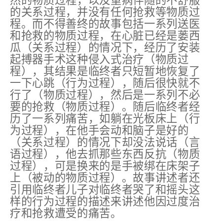
然的物质过程，以及重病伴随的不舒服
的关系过程，并没有任何抢救等物质过
程。而不得善终的故事包括一系列送医
和抢救的物质过程，在心脏已经是蒌西
瓜（关系过程）的情况下，经历了安装
起搏器手术这种侵入式治疗（物质过
程），其结果是临终者只短暂地恢复了
一下心跳（行为过程），随后很快就不
行了（物质过程），然后是一系列不必
要的抢救（物质过程）。随后临终者经
历了一系列痛苦，如躺在光板床上（行
为过程），在他手会动和脑子是好的
（关系过程）的情况下却没法说话（言
语过程），他去抓那些东西反抗（物质
过程），可是换来的是手被绑在床架子
上（被动的物质过程）。故事讲述者还
引用临终者儿子对临终者哭了和摇头这
样的行为过程的描述来讲述他因过度治
疗和抢救遭受的痛苦。