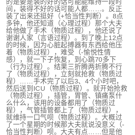
的是要是装的好的话可能能维持一段时
间，装得不好的话可能人都……。反正
装了出来
还挺好
（+恰当性判断）
。8点
多钟，他还知道（心理过程）那个大夫
给他做了手术（物质过程），他还说了
谢谢人家（言语过程）。到了晚上12点
的时候，因为心脏起搏器有东西给他压
着（物质过程），
难受
（-愉悦性情
感）
，就一下子恢复，到心跳70多下
（行为过程）。结果三折腾两折腾不行
了（物质过程），立刻就抢救（物质过
程）……手术完了以后3、4个小时吧，
然后送到ICU（物质过程）。就开始抢救
（物质过程），插管，胃管、镇痛泵什
么什么，该用的设备都用了（物质过
程），气管插管都上了（物质过程），
就维持一口气呗（物质过程）。大概过
了一个星期的时候那大夫就说
没意义
（-
恰当性判断）
呗。大夫有点……但是他