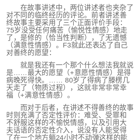
在故事讲述中，两位讲述者也夹杂了
对不同的临终经历的评论。前者讲述善
终故事主要采用了三个正面评价手段：
75岁没受任何痛苦（愉悦性情感）地走
了，是修的（恰当性判断），了无遗憾
（满意性情感）。F3就此还表达了自己
对善终的愿望：
就是我还有一个那个什么想法我就说
是……
最大的愿望
（+意愿性情感）
是得
病晚死得快。…… 80岁了得病了滕楞几
天
走了
（物质过程），这就非常非常幸
福
（+满意性情感）
。
而对于后者，在讲述不得善终的故事
时则充满了否定性评价：难受、受罪和
不舒服这样的不愉悦情感，以及引用大
夫话语的否定性介入，说没有人能受得
了在一个地方躺24小时不动弹这样的能