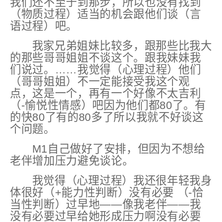
我们还不至于到那步，所以也没有找到
（物质过程）适当的机会跟他们谈（言
语过程）吧。
我家兄弟姐妹比较多，跟那些比我大
的那些哥哥姐姐不谈这个。跟我妹妹我
们说过。……我觉得（心理过程）他们
（哥哥姐姐）不一定能接受我这个观
点，这是一个，再有一个好像
不太吉利
（-愉悦性情感）
吧因为他们都80了。有
的快80了有的80多了所以我就不好谈这
个问题。
M1自己做好了安排，但因为不想给
老伴增加压力避免谈论。
我觉得（心理过程）我还很年轻我
身
体很好
（+能力性判断）
没有必要
（-恰
当性判断）
过早地——像我老伴——我
没有必要过早给她形成压力啊没有必要