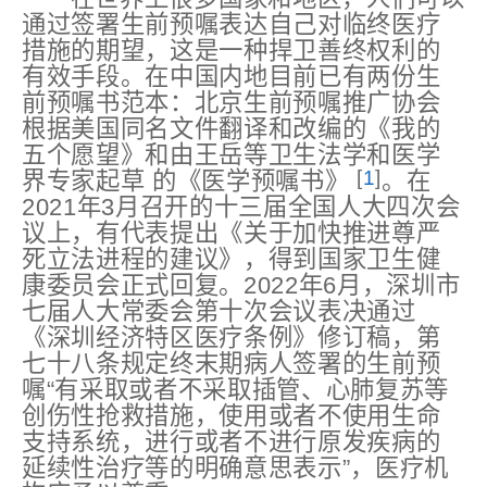
通过签署生前预嘱表达自己对临终医疗
措施的期望，这是一种捍卫善终权利的
有效手段。在中国内地目前已有两份生
前预嘱书范本：北京生前预嘱推广协会
根据美国同名文件翻译和改编的《我的
五个愿望》和由王岳等卫生法学和医学
[
1
]
界专家起草 的《医学预嘱书》
。在
2021年3月召开的十三届全国人大四次会
议上，有代表提出《关于加快推进尊严
死立法进程的建议》，得到国家卫生健
康委员会正式回复。2022年6月，深圳市
七届人大常委会第十次会议表决通过
《深圳经济特区医疗条例》修订稿，第
七十八条规定终末期病人签署的生前预
嘱“有采取或者不采取插管、心肺复苏等
创伤性抢救措施，使用或者不使用生命
支持系统，进行或者不进行原发疾病的
延续性治疗等的明确意思表示”，医疗机