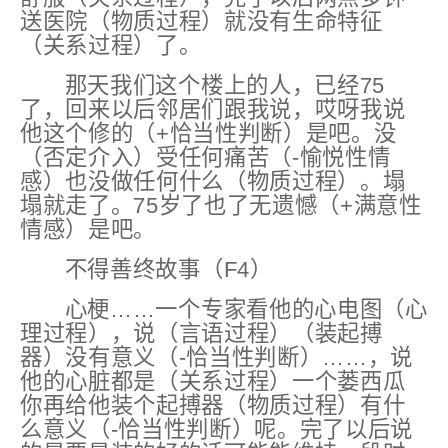
送医院（物质过程）就没有生命特征
（关系过程）了。
那天我们这个楼上的人，已经75
了，回来以后邻居们跟我说，哎呀我说
他这个
修的
（+恰当性判断）
是吧。
没
（否定介入）
受任何痛苦
（-愉悦性情
感）
也没做任何什么（物质过程）。塌
塌就走了。75岁了也
了无遗憾
（+满意性
情感）
是吧。
不得善终故事（F4）
心梗……一个专家看他的心电图（心
理过程），说（言语过程）（装起搏
器）没有意义
（-恰当性判断）
……，说
他的心脏都是（关系过程）一个蒌西瓜
你再给他装个起搏器（物质过程）
有什
么意义
（-恰当性判断）
呢。完了以后说