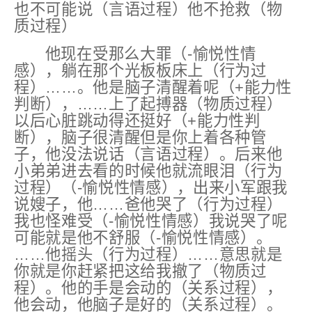
也不可能说（言语过程）他不抢救（物
质过程）
他现在
受那么大罪
（-愉悦性情
感）
，躺在那个光板板床上（行为过
程）……。他是
脑子清醒着呢
（+能力性
判断
），……上了起搏器（物质过程）
以后
心脏跳动得还挺好
（+能力性判
断）
，脑子很清醒但是你上着各种管
子，他没法说话（言语过程）。后来他
小弟弟进去看的时候他就
流眼泪
（行为
过程）
（-愉悦性情感）
，出来小军跟我
说嫂子，他……爸他哭了（行为过程）
我也怪
难受
（-愉悦性情感）
我说哭了呢
可能就是他
不舒服
（-愉悦性情感）
。
……他摇头（行为过程）……意思就是
你就是你赶紧把这给我撤了（物质过
程）。他的手是会动的（关系过程），
他会动，他脑子是好的（关系过程）。