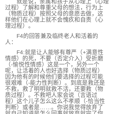
就是说，亲属和孩子从心理上（心理
过程）了解和尊重父母的想法，行为上
（物质过程）按照父母的意愿去做，这
样他们在心理上就不会愧疚和自责（心
理过程）。
F4的回答兼及临终老人和活着的
人：
F4:就是让人能够
有尊严
（+满意性
情感）
的死，
不要
（否定介入）
受折磨
（-愉悦性情感）
这是一个，另外一个
呢，让活着的人也好选择（物质过程）
因为他有的时候他们要选择的过程可能
很艰难
（-能力性判断）
。到底是救还是
不救，救了明明就救不活，还要救（物
质过程）。不救吧人家会说（言语过
程）这个儿子怎么这么
不孝顺
（-恰当性
判断）
或者是……。你说我觉得放弃了
就自己知道是怎么回事就放弃就完了你