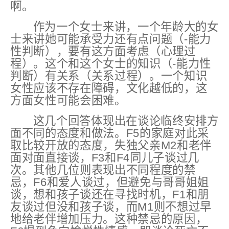
啊。
作为一个女士来讲，一个年龄大的女
士来讲她可能承受力还
有点问题
（-能力
性判断）
，
要有这方面考虑（心理过
程）。这个和这个女士的
知识
（-能力性
判断）
有关系（关系过程）。一个知识
女性应该不存在障碍，文化越低的，这
方面女性可能会困难。
这几个回答体现出在谈论临终安排方
面不同的态度和做法。F5的家庭对此采
取比较开放的态度，失独父亲M2和老伴
面对面直接谈，F3和F4同儿子谈过几
次。其他几位则表现出不同程度的禁
忌，F6和爱人谈过，但避免与哥哥姐姐
谈，想和孩子谈还在寻找时机，F1和朋
友谈过但没和孩子谈，而M1则不想过早
地给老伴增加压力。这种禁忌的原因，