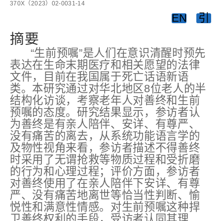
370X（2023）02-0031-14
EN
引
摘要
“生前预嘱”是人们在意识清醒时预先
表达在生命末期医疗和相关愿望的法律
文件，目前在我国属于死亡话语新语
类。本研究通过对华北地区8位老人的半
结构化访谈，考察老年人对善终和生前
预嘱的态度。研究结果显示，参访者认
为善终是有亲人陪伴、安详、有尊严、
没有痛苦的离去，从系统功能语言学的
及物性视角来看，参访者描述不得善终
时采用了无谓抢救等物质过程和受折磨
的行为和心理过程；评价方面，参访者
对善终使用了在亲人陪伴下安详、有尊
严、没有痛苦地离世等恰当性判断、愉
悦性和满意性情感。对生前预嘱这种捍
卫善终权利的手段，受访者认同其理