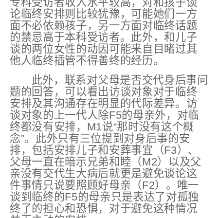
专科受访者收入水平较高，对和孩子谈
论临终安排则比较犹豫，可能她们一方
面不必依赖孩子，另一方面对临终话题
的禁忌高于本科受访者。此外，和儿子
谈的两位女性的动因可能来自目睹过其
他人临终插管不得善终的经历。
此外，联系对父母是否交代身后事问
题的回答，可以看出访谈对象对于临终
安排及其沟通存在明显的代际差异。访
谈对象的上一代人除F5的母亲外，对临
终都没有安排，M1说“那时没有这个概
念”。此外只有三位提到对身后事的安
排，包括安排儿子和安葬事宜（F3）、
父母一直在暗示兄弟和睦（M2）以及父
亲没有交代生大病后就更是避免谈论这
件事情只说要照顾好母亲（F2）。唯一
谈到临终的F5的母亲只是表达了对孤独
终了的担心和恐惧，对于避免这种情况