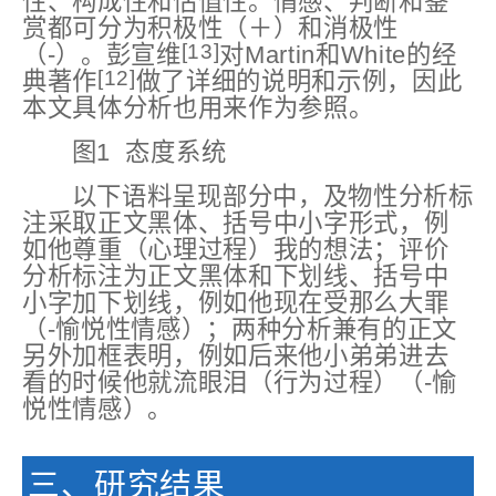
性、构成性和估值性。情感、判断和鉴
赏都可分为积极性（＋）和消极性
[13]
（-）。彭宣维
对Martin和White的经
[12]
典著作
做了详细的说明和示例，因此
本文具体分析也用来作为参照。
图1 态度系统
以下语料呈现部分中，及物性分析标
注采取正文黑体、括号中小字形式，例
如他尊重（心理过程）我的想法；评价
分析标注为正文黑体和下划线、括号中
小字加下划线，例如他现在
受那么大罪
（-愉悦性情感）
；两种分析兼有的正文
另外加框表明，例如后来他小弟弟进去
看的时候他就
流眼泪
（行为过程）
（-愉
悦性情感）
。
三、研究结果