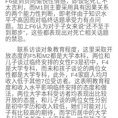
F6提到负向愉悦性情感，即谈论死亡不
太吉利，而M1则主要采用具有因果关系
的两个能力性判断，即老伴由于知识水
平不高因而对临终话题承受力有点问
题。加上F6认为对于子女来说“还不至于
到那步”，这些都表现出对死亡相关话题
的禁忌。
联系访谈对象教育程度，这里采取开
放态度的F5和M2都是大学本科，两位和
儿子谈过临终安排的女性F3是初中，F4
是大学专科，而未和孩子谈论的两位女
性都是大学专科，此外，F4家庭人均月
收入低于其他7位受访者。这表明教育程
度和收入水平影响临终安排的态度和做
法，两位大学本科受访者均表现出比较
开放的态度，和儿子谈的两位女性分别
是初中学历和收入较低，她们可能对儿
子有比较高的期待，而学历居中的大学