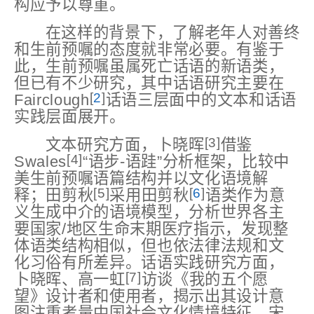
构应予以尊重。
在这样的背景下，了解老年人对善终
和生前预嘱的态度就非常必要。有鉴于
此，生前预嘱虽属死亡话语的新语类，
但已有不少研究，其中话语研究主要在
[
2
]
Fairclough
话语三层面中的文本和话语
实践层面展开。
[3]
文本研究方面，卜晓晖
借鉴
[4]
Swales
“语步-语跬”分析框架，比较中
美生前预嘱语篇结构并以文化语境解
[5]
[
6
]
释；田剪秋
采用田剪秋
语类作为意
义生成中介的语境模型，分析世界各主
要国家/地区生命末期医疗指示，发现整
体语类结构相似，但也依法律法规和文
化习俗有所差异。话语实践研究方面，
[7]
卜晓晖、高一虹
访谈《我的五个愿
望》设计者和使用者，揭示出其设计意
图注重考量中国社会文化情境特征。宋