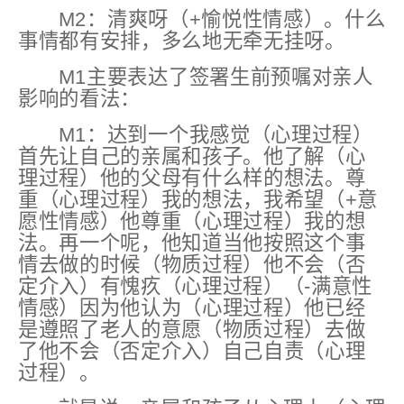
M2：
清爽呀
（+愉悦性情感）
。什么
事情都有安排，多么地无牵无挂呀。
M1主要表达了签署生前预嘱对亲人
影响的看法：
M1：达到一个我感觉（心理过程）
首先让自己的亲属和孩子。他了解（心
理过程）他的父母有什么样的想法。尊
重（心理过程）我的想法，我希望
（+意
愿性情感）
他尊重（心理过程）我的想
法。再一个呢，他知道当他按照这个事
情去做的时候（物质过程）他
不会
（否
定介入）
有
愧疚
（心理过程）
（-满意性
情感）
因为他认为（心理过程）他已经
是遵照了老人的意愿（物质过程）去做
了他
不会
（否定介入）
自己
自责
（心理
过程）。