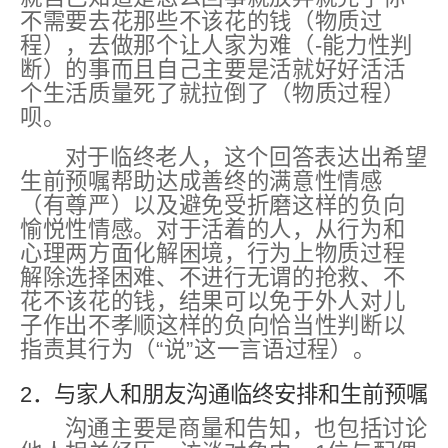
不需要去花那些不该花的钱（物质过
程），去做那个让人家
为难
（-能力性判
断）
的事而且自己主要是活就好好活活
个生活质量死了就拉倒了（物质过程）
呗。
对于临终老人，这个回答表达出希望
生前预嘱帮助达成善终的满意性情感
（有尊严）以及避免受折磨这样的负向
愉悦性情感。对于活着的人，从行为和
心理两方面化解困境，行为上物质过程
解除选择困难、不进行无谓的抢救、不
花不该花的钱，结果可以免于外人对儿
子作出不孝顺这样的负向恰当性判断以
指责其行为（“说”这一言语过程）。
2．与家人和朋友沟通临终安排和生前预嘱
沟通主要是商量和告知，也包括讨论