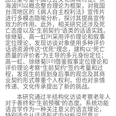
[8]
海波
以概念整合理论为框架，对我国
台湾地区的《病人自主权利法》宣传片
进行多模态隐喻分析，探讨其提高宣传
效力的作用。此外，相关研究还涉及死
亡态度以及“生前契约”语类的话语实践。
[9]
徐继菊、高一虹
采用评价理论和叙事
定位理论，发现访谈对象使用多种评价
话语资源传达“优死”理念，建构以“死亡
质量的评价者”为主导的多元身份定位；
[10]
高一虹、徐继菊
借鉴叙事定位理论和
评价理论考察“生前契约”签约考量和过
程，发现生前规划身后事的观念及其商
业契约形式尊重个人权利，但也对亲情
传递、文化传承提出了新的挑战。
本研究通过半结构化访谈考察老年人
对于善终和“生前预嘱”的态度。系统功能
语言学作为一种关注意义的语言理论，
特别适合从话语形式中分析深层意义，