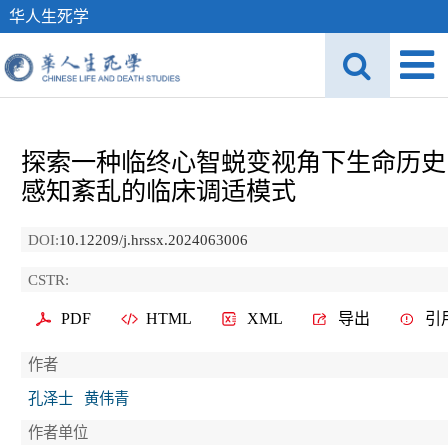
华人生死学
探索一种临终心智蜕变视角下生命历史
感知紊乱的临床调适模式
DOI:
10.12209/j.hrssx.2024063006
CSTR:
PDF
HTML
XML
导出
引
作者
孔泽士
黄伟青
作者单位