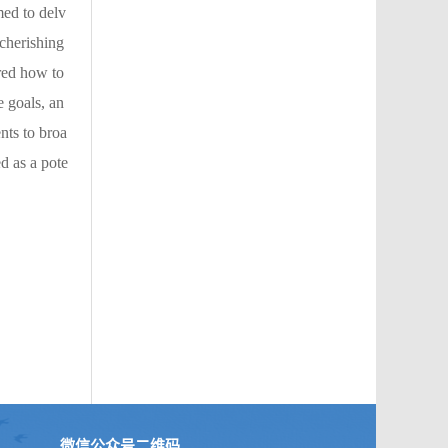
med to delv
 cherishing
ored how to
e goals, an
nts to broa
d as a pote
微信公众号二维码