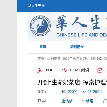
华人生死学
首页
期刊简介
首页
过刊浏览
>
2023年第卷第2期
>149-162. DO
>
PDF
HTML阅读
开创“生命奶茶店”探索护
DOI:
10.12209/j.hrssx.23120212
作者:
唐倩倩
李朝煜
许