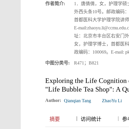
作者简介:
1．唐倩倩，女，护理学硕
外西头条10号。邮政编码：10006
首都医科大学护理学院讲师，
E-mail:zhaoyu.li
址：北京市丰台区右安门外西头条10
女，护理学博士，首都医科
政编码：100069。E-mail: pku
中图分类号:
R471；B821
Exploring the Life Cognition 
"Life Bubble Tea Shop": A Qu
Author:
Qianqian Tang
ZhaoYu Li
|
|
|
摘要
访问统计
参考