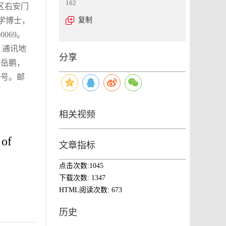
162
区右安门
护理学博士，
复制
069。
授，通讯地
分享
4．岳鹏，
0号。邮
相关视频
 of
文章指标
点击次数:
1045
下载次数:
1347
HTML阅读次数:
673
历史