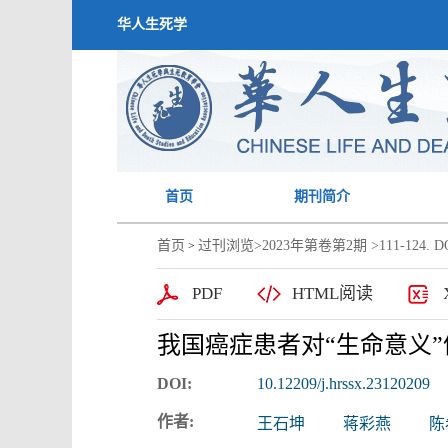
华人生死学
首页
期刊简介
首页
过刊浏览
>
2023年第卷第2期
>111-124. DO
>
PDF
HTML阅读
我国癌症患者对“生命意义”体
DOI:
10.12209/j.hrssx.23120209
作者:
王石坤
蒋彩燕
陈