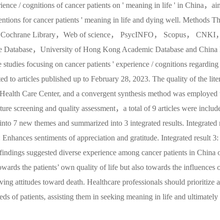
ience / cognitions of cancer patients on ' meaning in life ' in China，ai
ventions for cancer patients ' meaning in life and dying well. Methods 
The Cochrane Library，Web of science， PsycINFO， Scopus， CNKI
 Database，University of Hong Kong Academic Database and China 
 studies focusing on cancer patients ' experience / cognitions regarding
ited to articles published up to February 28, 2023. The quality of the lit
d Health Care Center, and a convergent synthesis method was employed
erature screening and quality assessment，a total of 9 articles were includ
into 7 new themes and summarized into 3 integrated results. Integrated
 2: Enhances sentiments of appreciation and gratitude. Integrated result 3
e findings suggested diverse experience among cancer patients in China
owards the patients’ own quality of life but also towards the influences o
volving attitudes toward death. Healthcare professionals should prioritize
eds of patients, assisting them in seeking meaning in life and ultimately