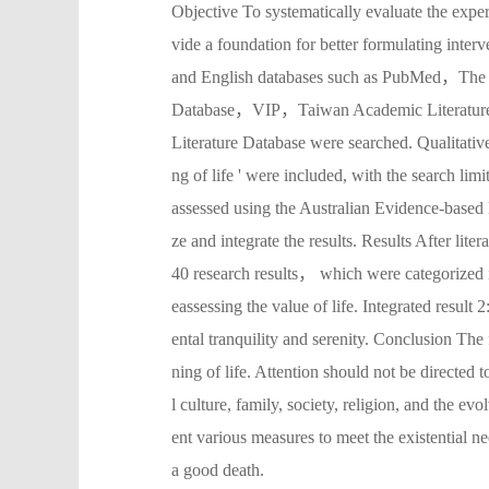
Objective To systematically evaluate the exper
vide a foundation for better formulating inter
and English databases such as PubMed，
Database，VIP，Taiwan Academic Literature
Literature Database were searched. Qualitative
ng of life ' were included, with the search lim
assessed using the Australian Evidence-base
ze and integrate the results. Results After lit
40 research results， which were categorized 
eassessing the value of life. Integrated result
ental tranquility and serenity. Conclusion Th
ning of life. Attention should not be directed t
l culture, family, society, religion, and the e
ent various measures to meet the existential ne
a good death.