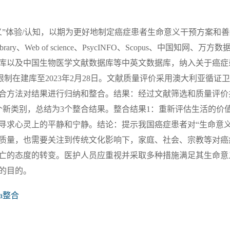
义”体验/认知，以期为更好地制定癌症患者生命意义干预方案和
ibrary、Web of science、PsycINFO、Scopus、中国知网、万
库以及中国生物医学文献数据库等中英文数据库，纳入关于癌症
限制在建库至2023年2月28日。文献质量评价采用澳大利亚循证
合方法对结果进行归纳和整合。结果：经过文献筛选和质量评价
个新类别，总结为3个整合结果。整合结果1：重新评估生活的价
：寻求心灵上的平静和宁静。结论：提示我国癌症患者对“生命意义
质量，也需要关注到传统文化影响下，家庭、社会、宗教等对癌
亡的态度的转变。医护人员应重视并采取多种措施满足其生命意
的目的。
a整合