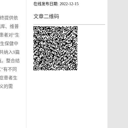
在线发布日期:
2022-12-15
文章二维码
善终提供依
方数据库、维普
患者对“生
卫生保健中
共纳入9篇
值。整合结
”有不同
症患者生
义的需