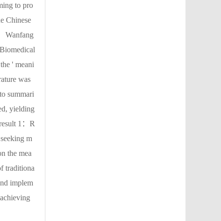
ming to pro
The Chinese
， Wanfang
Biomedical
 the ' meani
erature was
 to summari
ed, yielding
 result 1：R
: seeking m
 on the mea
f traditiona
 and implem
 achieving