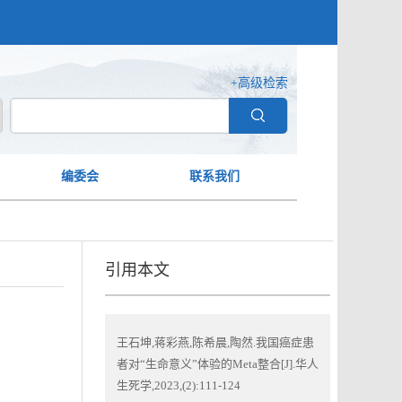
+高级检索
编委会
联系我们
引用本文
王石坤,蒋彩燕,陈希晨,陶然.我国癌症患
者对“生命意义”体验的Meta整合[J].华人
生死学,2023,(2):111-124