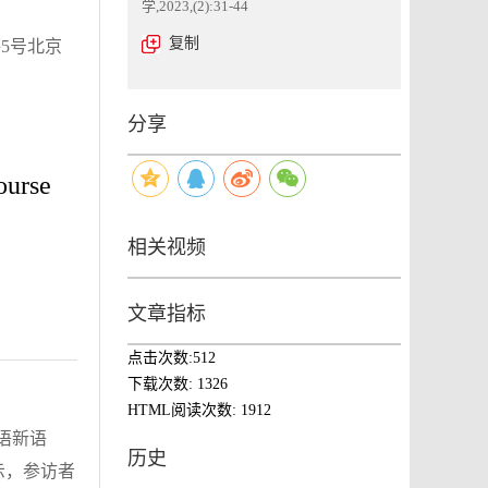
学,2023,(2):31-44
复制
5号北京
分享
ourse
相关视频
文章指标
点击次数:
512
下载次数:
1326
HTML阅读次数:
1912
语新语
历史
示，参访者