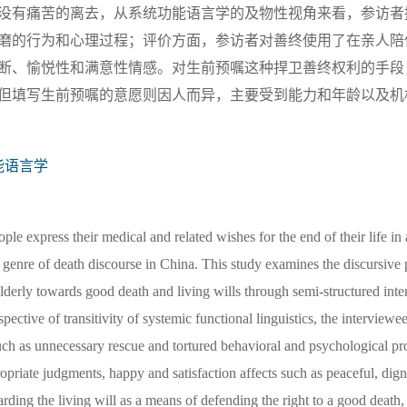
没有痛苦的离去，从系统功能语言学的及物性视角来看，参访者
磨的行为和心理过程；评价方面，参访者对善终使用了在亲人陪
断、愉悦性和满意性情感。对生前预嘱这种捍卫善终权利的手段
但填写生前预嘱的意愿则因人而异，主要受到能力和年龄以及机
能语言学
ple express their medical and related wishes for the end of their life i
 genre of death discourse in China. This study examines the discursive 
he elderly towards good death and living wills through semi-structured int
ective of transitivity of systemic functional linguistics, the interviewe
uch as unnecessary rescue and tortured behavioral and psychological pro
opriate judgments, happy and satisfaction affects such as peaceful, dign
arding the living will as a means of defending the right to a good death,