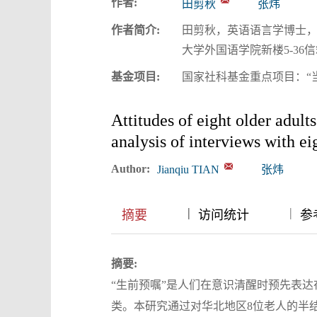
作者:
田剪秋
张炜
作者简介:
田剪秋，英语语言学博士，
大学外国语学院新楼5-36信箱。邮政
基金项目:
国家社科基金重点项目：“当
Attitudes of eight older adu
analysis of interviews with ei
Author:
Jianqiu TIAN
张炜
|
|
|
摘要
访问统计
参考
摘要:
“生前预嘱”是人们在意识清醒时预先表
类。本研究通过对华北地区8位老人的半