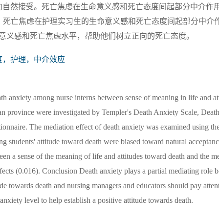
偏向自然接受。死亡焦虑在生命意义感和死亡态度间起部分中介作
.5%。 结论：死亡焦虑在护理实习生的生命意义感和死亡态度间起部分中
意义感和死亡焦虑水平，帮助他们树立正向的死亡态度。
度，护理，中介效应
ath anxiety among nurse interns between sense of meaning in life and at
an province were investigated by Templer's Death Anxiety Scale, Death
tionnaire. The mediation effect of death anxiety was examined using
ng students' attitude toward death were biased toward natural acceptan
ween a sense of the meaning of life and attitudes toward death and the me
ffects (0.016). Conclusion Death anxiety plays a partial mediating role
itude towards death and nursing managers and educators should pay atten
anxiety level to help establish a positive attitude towards death.