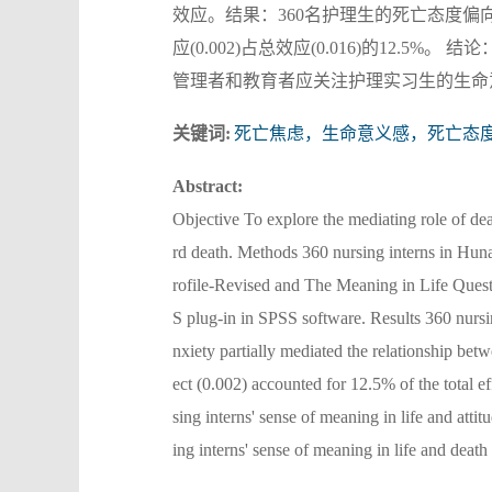
效应。结果：360名护理生的死亡态度
应(0.002)占总效应(0.016)的12
管理者和教育者应关注护理实习生的生命
关键词:
死亡焦虑，生命意义感，死亡态
Abstract:
Objective To explore the mediating role of de
rd death. Methods 360 nursing interns in Hun
rofile-Revised and The Meaning in Life Ques
S plug-in in SPSS software. Results 360 nursi
nxiety partially mediated the relationship bet
ect (0.002) accounted for 12.5% of the total e
sing interns' sense of meaning in life and att
ing interns' sense of meaning in life and death 