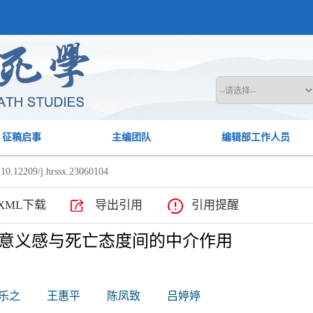
征稿启事
主编团队
编辑部工作人员
10.12209/j.hrssx.23060104
XML下载
导出引用
引用提醒
意义感与死亡态度间的中介作用
乐之
王惠平
陈凤致
吕婷婷