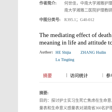
作者简介:
何世佳，中南大学湘雅护理
南大学湘雅二医院护理教研室，邮编：4
中图分类号:
R395.1；G40-012
The mediating effect of death
meaning in life and attitude 
Author:
HE Shijia
ZHANG Huilin
Lu Tingting
|
|
|
摘要
访问统计
参考
摘要:
目的：探讨护士实习生死亡焦虑在生命意
量表和生命意义感量表对湖南省360名护理