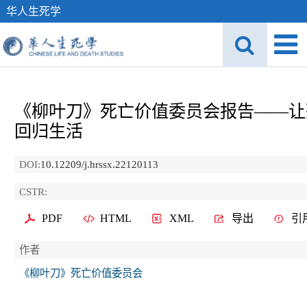
华人生死学
《柳叶刀》死亡价值委员会报告——让
回归生活
DOI:
10.12209/j.hrssx.22120113
CSTR:
PDF
HTML
XML
导出
引
作者
《柳叶刀》死亡价值委员会