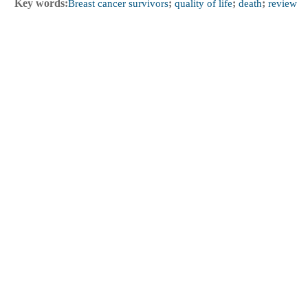
Key words:
Breast cancer survivors
;
quality of life
;
death
;
review