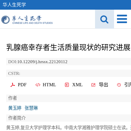
华人生死学
乳腺癌幸存者生活质量现状的研究进展
DOI:
10.12209/j.hrssx.22120112
CSTR:
PDF
HTML
XML
导出
引
作者
黄玉婷
张慧琳
作者简介
黄玉婷,复旦大学护理学本科。中南大学湘雅护理学院硕士在读。